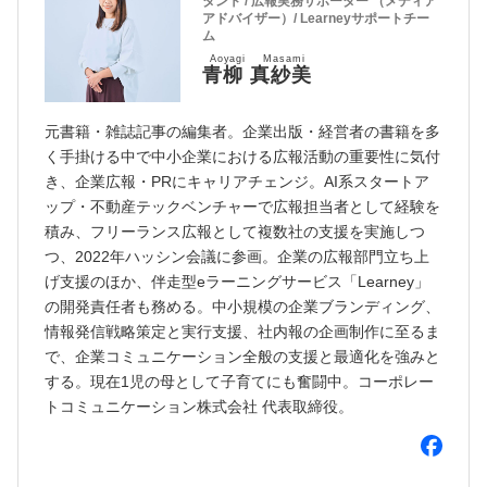
タント / 広報実務サポーター （メディア
アドバイザー）/ Learneyサポートチー
ム
Aoyagi Masami
青柳 真紗美
元書籍・雑誌記事の編集者。企業出版・経営者の書籍を多
く手掛ける中で中小企業における広報活動の重要性に気付
き、企業広報・PRにキャリアチェンジ。AI系スタートア
ップ・不動産テックベンチャーで広報担当者として経験を
積み、フリーランス広報として複数社の支援を実施しつ
つ、2022年ハッシン会議に参画。企業の広報部門立ち上
げ支援のほか、伴走型eラーニングサービス「Learney」
の開発責任者も務める。中小規模の企業ブランディング、
情報発信戦略策定と実行支援、社内報の企画制作に至るま
で、企業コミュニケーション全般の支援と最適化を強みと
する。現在1児の母として子育てにも奮闘中。コーポレー
トコミュニケーション株式会社 代表取締役。