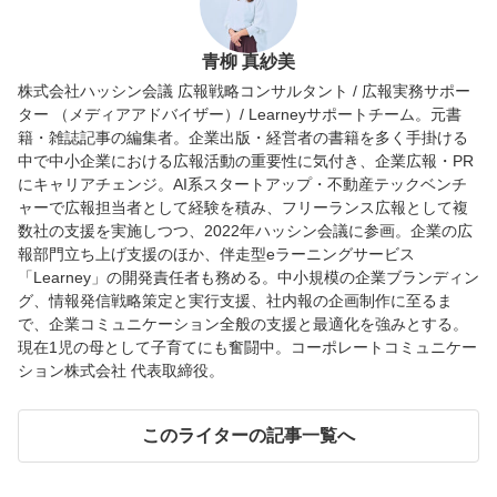
青柳 真紗美
株式会社ハッシン会議 広報戦略コンサルタント / 広報実務サポー
ター （メディアアドバイザー）/ Learneyサポートチーム。元書
籍・雑誌記事の編集者。企業出版・経営者の書籍を多く手掛ける
中で中小企業における広報活動の重要性に気付き、企業広報・PR
にキャリアチェンジ。AI系スタートアップ・不動産テックベンチ
ャーで広報担当者として経験を積み、フリーランス広報として複
数社の支援を実施しつつ、2022年ハッシン会議に参画。企業の広
報部門立ち上げ支援のほか、伴走型eラーニングサービス
「Learney」の開発責任者も務める。中小規模の企業ブランディン
グ、情報発信戦略策定と実行支援、社内報の企画制作に至るま
で、企業コミュニケーション全般の支援と最適化を強みとする。
現在1児の母として子育てにも奮闘中。コーポレートコミュニケー
ション株式会社 代表取締役。
このライターの記事一覧へ