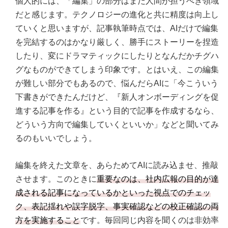
個人的には、「編集」の部分はまだ人間が担うべき領域
だと感じます。テクノロジーの進化と共に精度は向上し
ていくと思いますが、記事執筆時点では、AIだけで編集
を完結するのはかなり厳しく、勝手にストーリーを捏造
したり、変にドラマティックにしたりとなんだかチグハ
グなものができてしまう印象です。とはいえ、この編集
が難しい部分でもあるので、悩んだらAIに「今こういう
下書きができたんだけど、『新人オンボーディングを促
進する記事を作る』という目的で記事を作成するなら、
どういう方向で編集していくといいか」などと聞いてみ
るのもいいでしょう。
編集を終えた文章を、あらためてAIに読み込ませ、推敲
させます。このときに
重要なのは、社内広報の目的が達
成される記事になっているかといった視点でのチェッ
ク、表記揺れや誤字脱字、事実確認などの校正確認の両
方を実施すること
です。毎回同じ内容を聞くのは非効率