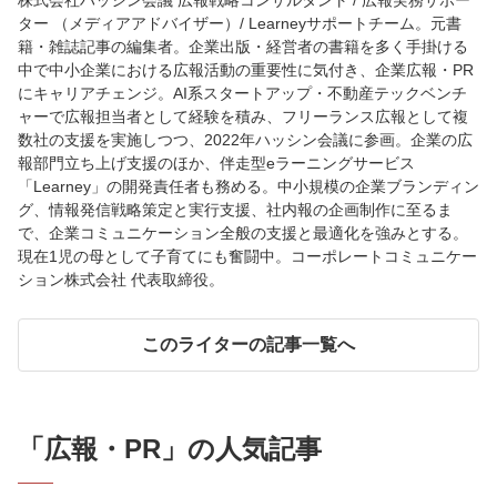
株式会社ハッシン会議 広報戦略コンサルタント / 広報実務サポー
ター （メディアアドバイザー）/ Learneyサポートチーム。元書
籍・雑誌記事の編集者。企業出版・経営者の書籍を多く手掛ける
中で中小企業における広報活動の重要性に気付き、企業広報・PR
にキャリアチェンジ。AI系スタートアップ・不動産テックベンチ
ャーで広報担当者として経験を積み、フリーランス広報として複
数社の支援を実施しつつ、2022年ハッシン会議に参画。企業の広
報部門立ち上げ支援のほか、伴走型eラーニングサービス
「Learney」の開発責任者も務める。中小規模の企業ブランディン
グ、情報発信戦略策定と実行支援、社内報の企画制作に至るま
で、企業コミュニケーション全般の支援と最適化を強みとする。
現在1児の母として子育てにも奮闘中。コーポレートコミュニケー
ション株式会社 代表取締役。
このライターの記事一覧へ
「
広報・PR
」の人気記事