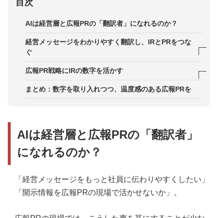
目次
AIは経営層と広報PRの「翻訳者」になれるのか？
経営メッセージをわかりやすく翻訳し、IRとPRをつな
ぐ
活用事例1． 社長メッセージの活用
広報PR戦略にIRの数字を活かす
活用事例2． 適時開示資料・プレスリリースの共通
人間の広報PR担当者にしかできないこと
まとめ：数字を取り入れつつ、温度感のある広報PRを
化
活用事例3．発表資料の校正・経営視点での確認
AIは経営層と広報PRの「翻訳者」
活用事例4． IRブログの下書き
になれるのか？
活用事例5．適時開示情報を社内向けにまとめ直す
「経営メッセージをもっと社員に伝わりやすくしたい」
「開示情報を広報PRの現場で活かせないか」。