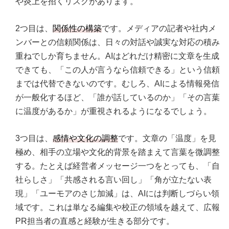
や炎上を招くリスクがあります。
2つ目は、
関係性の構築
です。メディアの記者や社内メ
ンバーとの信頼関係は、日々の対話や誠実な対応の積み
重ねでしか育ちません。AIはどれだけ精密に文章を生成
できても、「この人が言うなら信頼できる」という信頼
までは代替できないのです。むしろ、AIによる情報発信
が一般化するほど、「誰が話しているのか」「その言葉
に温度があるか」が重視されるようになるでしょう。
3つ目は、
感情や文化の調整
です。文章の「温度」を見
極め、相手の立場や文化的背景を踏まえて言葉を微調整
する。たとえば経営者メッセージ一つをとっても、「自
社らしさ」「共感される言い回し」「角が立たない表
現」「ユーモアのさじ加減」は、AIには判断しづらい領
域です。これは単なる編集や校正の領域を越えて、広報
PR担当者の直感と経験が生きる部分です。