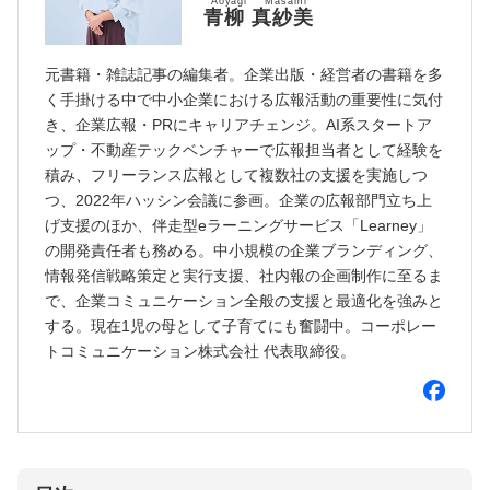
Aoyagi Masami
青柳 真紗美
元書籍・雑誌記事の編集者。企業出版・経営者の書籍を多
く手掛ける中で中小企業における広報活動の重要性に気付
き、企業広報・PRにキャリアチェンジ。AI系スタートア
ップ・不動産テックベンチャーで広報担当者として経験を
積み、フリーランス広報として複数社の支援を実施しつ
つ、2022年ハッシン会議に参画。企業の広報部門立ち上
げ支援のほか、伴走型eラーニングサービス「Learney」
の開発責任者も務める。中小規模の企業ブランディング、
情報発信戦略策定と実行支援、社内報の企画制作に至るま
で、企業コミュニケーション全般の支援と最適化を強みと
する。現在1児の母として子育てにも奮闘中。コーポレー
トコミュニケーション株式会社 代表取締役。