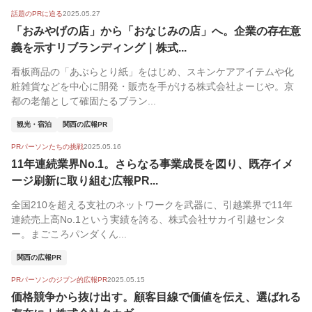
話題のPRに迫る
2025.05.27
「おみやげの店」から「おなじみの店」へ。企業の存在意
義を示すリブランディング｜株式...
看板商品の「あぶらとり紙」をはじめ、スキンケアアイテムや化
粧雑貨などを中心に開発・販売を手がける株式会社よーじや。京
都の老舗として確固たるブラン...
観光・宿泊
関西の広報PR
PRパーソンたちの挑戦
2025.05.16
11年連続業界No.1。さらなる事業成長を図り、既存イメ
ージ刷新に取り組む広報PR...
全国210を超える支社のネットワークを武器に、引越業界で11年
連続売上高No.1という実績を誇る、株式会社サカイ引越センタ
ー。まごころパンダくん...
関西の広報PR
PRパーソンのジブン的広報PR
2025.05.15
価格競争から抜け出す。顧客目線で価値を伝え、選ばれる