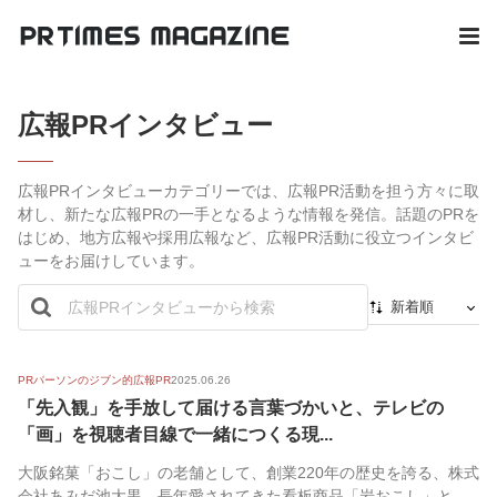
広報PRインタビュー
広報PRインタビューカテゴリーでは、広報PR活動を担う方々に取
材し、新たな広報PRの一手となるような情報を発信。話題のPRを
はじめ、地方広報や採用広報など、広報PR活動に役立つインタビ
ューをお届けしています。
新着順
新着順
最初から
PRパーソンのジブン的広報PR
2025.06.26
「先入観」を手放して届ける言葉づかいと、テレビの
人気順
「画」を視聴者目線で一緒につくる現...
大阪銘菓「おこし」の老舗として、創業220年の歴史を誇る、株式
会社あみだ池大黒。長年愛されてきた看板商品「岩おこし」と