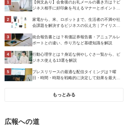
【例文あり】会食後のお礼メールの書き方は？ビ
ジネス相手に好印象を与えるマナーとポイントを
解説
家電から、米、ロボットまで。生活者の不満や社
会課題を解決するビジネスの伝え方｜アイリスオ
ーヤマ株式会社
統合報告書とは？有価証券報告書・アニュアルレ
ポートとの違い、作り方など基礎知識を解説
行動心理学とは？身近な例やしぐさ一覧から、ビ
ジネス使える13選を解説
プレスリリースの最適な配信タイミングは？曜
日・時間・時期を戦略的に決定して効果を最大化
させよう
もっとみる
広報への道