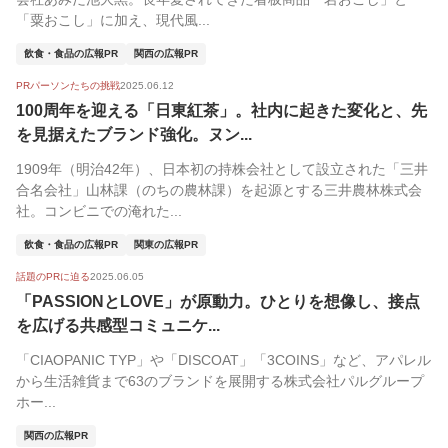
「粟おこし」に加え、現代風...
飲食・食品の広報PR
関西の広報PR
PRパーソンたちの挑戦
2025.06.12
100周年を迎える「日東紅茶」。社内に起きた変化と、先
を見据えたブランド強化。ヌン...
1909年（明治42年）、日本初の持株会社として設立された「三井
合名会社」山林課（のちの農林課）を起源とする三井農林株式会
社。コンビニでの淹れた...
飲食・食品の広報PR
関東の広報PR
話題のPRに迫る
2025.06.05
「PASSIONとLOVE」が原動力。ひとりを想像し、接点
を広げる共感型コミュニケ...
「CIAOPANIC TYP」や「DISCOAT」「3COINS」など、アパレル
から生活雑貨まで63のブランドを展開する株式会社パルグループ
ホー...
関西の広報PR