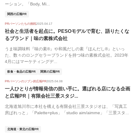
ーション。「Body, Mi...
関西の広報PR
PRパーソンたちの挑戦
2025.04.17
社会と生活者を起点に。PESOモデルで育む、語りたくな
るブランド｜味の素株式会社
うま味調味料『味の素®』や和風だしの素『ほんだし®』といっ
た、数々のロングセラーブランドを持つ味の素株式会社。2023年
4月にはマーケティングデ...
飲食・食品の広報PR
関東の広報PR
PRパーソンのジブン的広報PR
2025.04.08
一人ひとりが情報発信の担い手に。選ばれる店になる企画
と広報PR｜有限会社三景スタジ...
北海道旭川市に本社を構える有限会社三景スタジオは、「写真工
房ぱれっと」「Palette+plus」「studio aim/aimme」「三景スタ...
北海道・東北の広報PR