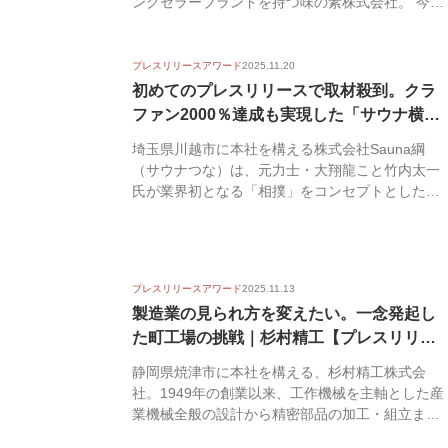
ングセラーブランドを持つ味の素株式会社。 今年
5月にスタ...
プレスリリースアワード
2025.11.20
初めてのプレスリリースで取材殺到。クラ
ファン2000％達成も実現した「サウナ横
綱」...
埼玉県川越市に本社を構える株式会社Sauna綱
（サウナつな）は、元力士・大翔龍こと竹内太一
氏が業界初となる「相撲」をコンセプトとした飲
食店併設の...
プレスリリースアワード
2025.11.13
製造業の見られ方を変えたい。一念発起し
た町工場の挑戦｜杉村精工【プレスリリー
スアワ...
静岡県焼津市に本社を構える、杉村精工株式会
社。1949年の創業以来、工作機械を主軸とした産
業機械全般の設計から精密部品の加工・組立まで
を一貫して...