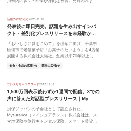
川県内の多くの企業が深刻な被害に見舞われまし
た。 ...
話題のPRに迫る
2025.11.18
発表後に即日完売。話題を生み出すインパ
クト・差別化プレスリリースを未経験から
実現｜...
「おいしさに愛をこめて」を理念に掲げ、千葉県
匝瑳市で老舗菓子店「お菓子のたいよう」を4店舗
展開する株式会社太陽社。創業以来70年以上にわ
たり、地...
飲食・食品の広報PR
関東の広報PR
プレスリリースアワード
2025.11.12
1,500万回表示後わずか1週間で配信。Xでの
声に答えた対話型プレスリリース｜My...
損保ジャパンの子会社として設立された、
Mysurance（マイシュアランス）株式会社は、ス
マホ保険や旅行キャンセル保険、スマート賃貸火
災保険、愛...