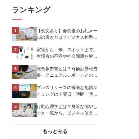
ランキング
【例文あり】会食後のお礼メー
ルの書き方は？ビジネス相手に
好印象を与えるマナーとポイン
家電から、米、ロボットまで。
トを解説
生活者の不満や社会課題を解決
するビジネスの伝え方｜アイリ
統合報告書とは？有価証券報告
スオーヤマ株式会社
書・アニュアルレポートとの違
い、作り方など基礎知識を解説
プレスリリースの最適な配信タ
イミングは？曜日・時間・時期
を戦略的に決定して効果を最大
行動心理学とは？身近な例やし
化させよう
ぐさ一覧から、ビジネス使える
13選を解説
もっとみる