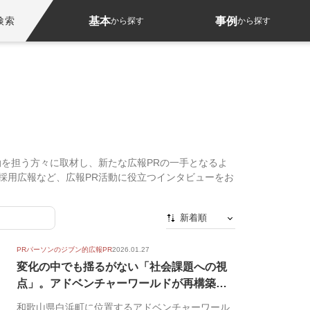
基本
事例
検索
から探す
から探す
動を担う方々に取材し、新たな広報PRの一手となるよ
採用広報など、広報PR活動に役立つインタビューをお
新着順
新着順
PRパーソンのジブン的広報PR
2026.01.27
最初から
変化の中でも揺るがない「社会課題への視
点」。アドベンチャーワールドが再構築す
人気順
るニュ...
和歌山県白浜町に位置するアドベンチャーワール