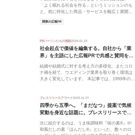
「よく眠れる社会を作る」というミッションのも
と、枕に特化した商品・サービスを幅広く展開し
ています。創業...
関東の広報PR
PRパーソンたちの挑戦
2026.01.15
社会起点で価値を編集する。自社から「業
界」を主語にした広報PRで共感と賛同を｜
株式...
結婚や結婚式に対する考え方の多様化、またコロ
ナ禍を経て、ウエディング業界を取り巻く環境は
大きく変化しています。 本記事では、1999年の創
業以来...
プレスリリースアワード
2025.11.27
四季から五季へ。「まだなつ」提案で気候
変動を身近な話題に。プレスリリースで協
業拡大...
次に紹介するのは、うま味調味料『味の素®』や
和風だしの素『ほんだし®』といった、数々のロ