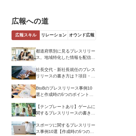
広報への道
広報スキル
リレーション
オウンド広報
都道府県別に見るプレスリリー
ス。地域特化した情報を配信す
るメリットとコツを解説
社長交代・新社長就任のプレス
リリースの書き方は？項目・ポ
イント・事例を紹介
BtoBのプレスリリース事例10
選と作成時の5つのポイントを
解説
【テンプレートあり】ゲームに
関するプレスリリースの書き方
｜3つのポイントと事例を解説
スポーツに関するプレスリリー
ス事例10選【作成時の5つのポ