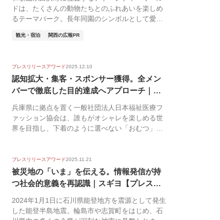
ドは、たくさんの動物たちとのふれあいを楽しめ
るテーマパーク。長年同園のシンボルとして愛さ
れてきたのが...
観光・宿泊
関西の広報PR
プレスリリースアワード
2025.12.10
認知拡大・集客・スポンサー獲得。全メン
バーで徹底した目的達成へアプローチ｜日
本福祉...
兵庫県に拠点を置く一般社団法人日本福祉医療フ
ァッション協会は、誰もがオシャレを楽しめる世
界を目指し、下着のように選べない「おむつ」に
対して多様な...
プレスリリースアワード
2025.11.21
被災地の「いま」を伝える。情報発信が持
つ社会的意義を再認識｜スギヨ【プレスリ
リース...
2024年1月1日に石川県能登地方を震源として発生
した能登半島地震。輪島市や志賀町をはじめ、石