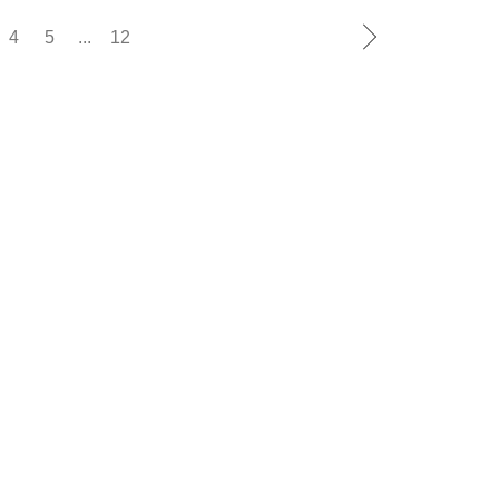
4
5
...
12