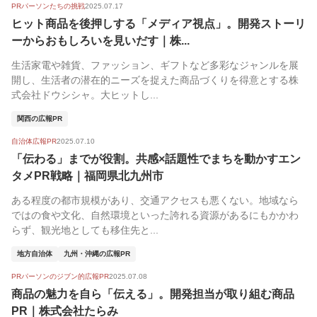
PRパーソンたちの挑戦
2025.07.17
ヒット商品を後押しする「メディア視点」。開発ストーリ
ーからおもしろいを見いだす｜株...
生活家電や雑貨、ファッション、ギフトなど多彩なジャンルを展
開し、生活者の潜在的ニーズを捉えた商品づくりを得意とする株
式会社ドウシシャ。大ヒットし...
関西の広報PR
自治体広報PR
2025.07.10
「伝わる」までが役割。共感×話題性でまちを動かすエン
タメPR戦略｜福岡県北九州市
ある程度の都市規模があり、交通アクセスも悪くない。地域なら
ではの食や文化、自然環境といった誇れる資源があるにもかかわ
らず、観光地としても移住先と...
地方自治体
九州・沖縄の広報PR
PRパーソンのジブン的広報PR
2025.07.08
商品の魅力を自ら「伝える」。開発担当が取り組む商品
PR｜株式会社たらみ