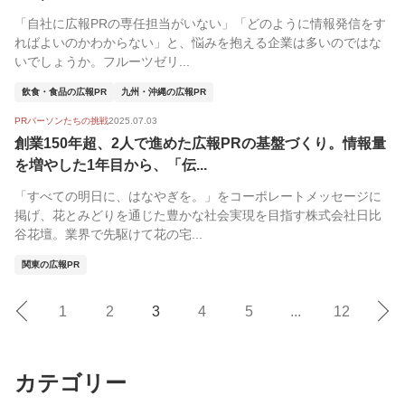
「自社に広報PRの専任担当がいない」「どのように情報発信をす
ればよいのかわからない」と、悩みを抱える企業は多いのではな
いでしょうか。フルーツゼリ...
飲食・食品の広報PR
九州・沖縄の広報PR
PRパーソンたちの挑戦
2025.07.03
創業150年超、2人で進めた広報PRの基盤づくり。情報量
を増やした1年目から、「伝...
「すべての明日に、はなやぎを。」をコーポレートメッセージに
掲げ、花とみどりを通じた豊かな社会実現を目指す株式会社日比
谷花壇。業界で先駆けて花の宅...
関東の広報PR
1
2
3
4
5
...
12
カテゴリー