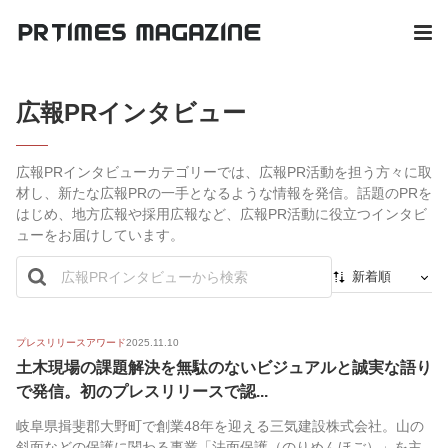
広報PRインタビュー
広報PRインタビューカテゴリーでは、広報PR活動を担う方々に取
材し、新たな広報PRの一手となるような情報を発信。話題のPRを
はじめ、地方広報や採用広報など、広報PR活動に役立つインタビ
ューをお届けしています。
新着順
新着順
最初から
プレスリリースアワード
2025.11.10
土木現場の課題解決を無駄のないビジュアルと誠実な語り
人気順
で発信。初のプレスリリースで認...
岐阜県揖斐郡大野町で創業48年を迎える三気建設株式会社。山の
斜面などの保護に関わる事業「法面保護（のりめんほご）」を主