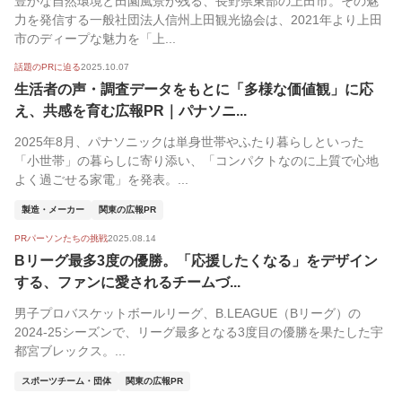
豊かな自然環境と田園風景が残る、長野県東部の上田市。その魅
力を発信する一般社団法人信州上田観光協会は、2021年より上田
市のディープな魅力を「上...
話題のPRに迫る
2025.10.07
生活者の声・調査データをもとに「多様な価値観」に応
え、共感を育む広報PR｜パナソニ...
2025年8月、パナソニックは単身世帯やふたり暮らしといった
「小世帯」の暮らしに寄り添い、「コンパクトなのに上質で心地
よく過ごせる家電」を発表。...
製造・メーカー
関東の広報PR
PRパーソンたちの挑戦
2025.08.14
Bリーグ最多3度の優勝。「応援したくなる」をデザイン
する、ファンに愛されるチームづ...
男子プロバスケットボールリーグ、B.LEAGUE（Bリーグ）の
2024-25シーズンで、リーグ最多となる3度目の優勝を果たした宇
都宮ブレックス。...
スポーツチーム・団体
関東の広報PR