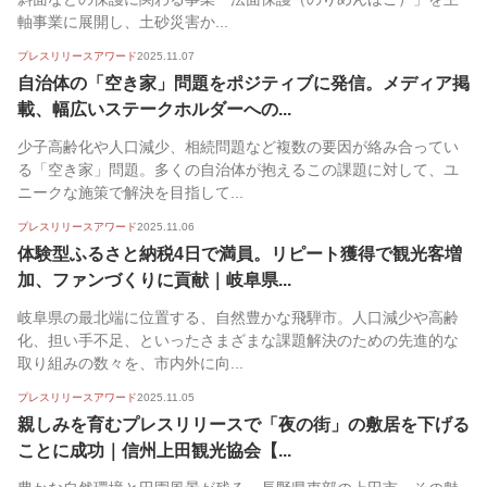
軸事業に展開し、土砂災害か...
プレスリリースアワード
2025.11.07
自治体の「空き家」問題をポジティブに発信。メディア掲
載、幅広いステークホルダーへの...
少子高齢化や人口減少、相続問題など複数の要因が絡み合ってい
る「空き家」問題。多くの自治体が抱えるこの課題に対して、ユ
ニークな施策で解決を目指して...
プレスリリースアワード
2025.11.06
体験型ふるさと納税4日で満員。リピート獲得で観光客増
加、ファンづくりに貢献｜岐阜県...
岐阜県の最北端に位置する、自然豊かな飛騨市。人口減少や高齢
化、担い手不足、といったさまざまな課題解決のための先進的な
取り組みの数々を、市内外に向...
プレスリリースアワード
2025.11.05
親しみを育むプレスリリースで「夜の街」の敷居を下げる
ことに成功｜信州上田観光協会【...