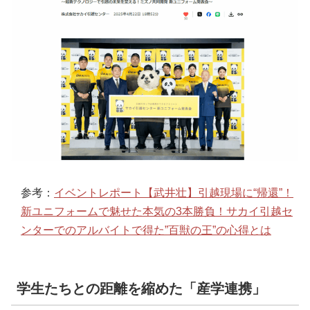
参考：
イベントレポート【武井壮】引越現場に“帰還”！
新ユニフォームで魅せた本気の3本勝負！サカイ引越セ
ンターでのアルバイトで得た”百獣の王”の心得とは
学生たちとの距離を縮めた「産学連携」