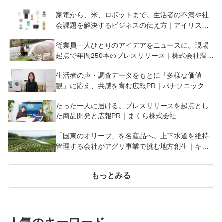
家電から、米、ロボットまで。生活者の不満や社
会課題を解決するビジネスの伝え方｜アイリスオ
ーヤマ株式会社
従業員一人ひとりのアイデアをニュースに。現場
起点で年間250本のプレスリリース｜株式会社温泉
道場
生活者の声・調査データをもとに「多様な価値
観」に応え、共感を育む広報PR｜パナソニック株
式会社
たった一人に届ける。プレスリリースを起点とし
た商品開発と広報PR｜まくら株式会社
「国東のオリーブ」を名産品へ。上下水道を維持
管理する会社がアグリ事業で挑む地方創生｜キュ
ウセツAQUA株式会社・国東クリーブガーデン
もっとみる