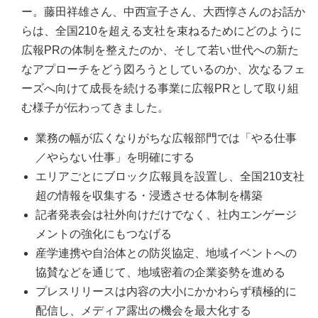
ー。藤田祥雄さん、中西宣子さん、大西惇さんのお話か
らは、全国210を超える支社を束ねるためにどのように
広報PRの体制を整えたのか、そして若い世代への新た
なアプローチをどう図ろうとしているのか、次なるフェ
ーズへ向けて成長を続ける事業に広報PRとして取り組
む様子が伝わってきました。
業務の幅が広くなりがちな広報部門では「やる仕事
／やらない仕事」を明確にする
エリアごとにブロック広報員を設置し、全国210支社
超の情報を収集する・浸透させる体制を構築
記者発表会は社外向けだけでなく、社内エンゲージ
メントの強化にもつなげる
産学連携や自治体との防災協定、地域イベントへの
協賛などを通じて、地域密着の企業姿勢を進める
プレスリリースは内容の大小にかかわらず積極的に
配信し、メディア露出の機会を最大化する