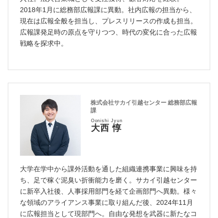
2018年1月に総務部広報課に異動。社内広報の担当から、
現在は広報全般を担当し、プレスリリースの作成も担当。
広報課発足時の原点を守りつつ、時代の変化に合った広報
戦略を探求中。
株式会社サカイ引越センター 総務部広報
課
Oonishi Jyun
大西 惇
大学在学中から課外活動を通した組織連携事業に興味を持
ち、足で稼ぐ泥臭い折衝能力を磨く。サカイ引越センター
に新卒入社後、人事採用部門を経て企画部門へ異動。様々
な領域のアライアンス事業に取り組んだ後、2024年11月
に広報担当として現部門へ。自由な発想を武器に新たなコ