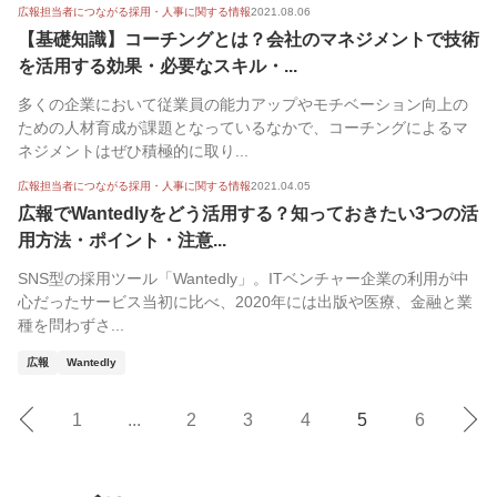
広報担当者につながる採用・人事に関する情報
2021.08.06
【基礎知識】コーチングとは？会社のマネジメントで技術
を活用する効果・必要なスキル・...
多くの企業において従業員の能力アップやモチベーション向上の
ための人材育成が課題となっているなかで、コーチングによるマ
ネジメントはぜひ積極的に取り...
広報担当者につながる採用・人事に関する情報
2021.04.05
広報でWantedlyをどう活用する？知っておきたい3つの活
用方法・ポイント・注意...
SNS型の採用ツール「Wantedly」。ITベンチャー企業の利用が中
心だったサービス当初に比べ、2020年には出版や医療、金融と業
種を問わずさ...
広報
Wantedly
1
...
2
3
4
5
6