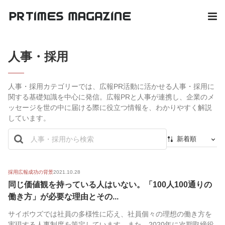
人事・採用
人事・採用カテゴリーでは、広報PR活動に活かせる人事・採用に
関する基礎知識を中心に発信。広報PRと人事が連携し、企業のメ
ッセージを世の中に届ける際に役立つ情報を、わかりやすく解説
しています。
新着順
新着順
最初から
採用広報成功の背景
2021.10.28
同じ価値観を持っている人はいない。「100人100通りの
人気順
働き方」が必要な理由とその...
サイボウズでは社員の多様性に応え、社員個々の理想の働き方を
実現する人事制度を策定しています。また、2020年に次期取締役