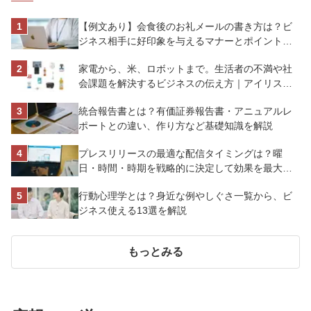
【例文あり】会食後のお礼メールの書き方は？ビ
ジネス相手に好印象を与えるマナーとポイントを
解説
家電から、米、ロボットまで。生活者の不満や社
会課題を解決するビジネスの伝え方｜アイリスオ
ーヤマ株式会社
統合報告書とは？有価証券報告書・アニュアルレ
ポートとの違い、作り方など基礎知識を解説
プレスリリースの最適な配信タイミングは？曜
日・時間・時期を戦略的に決定して効果を最大化
させよう
行動心理学とは？身近な例やしぐさ一覧から、ビ
ジネス使える13選を解説
もっとみる