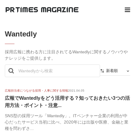
Wantedly
採用広報に携わる方に注目されてるWantedlyに関するノウハウや
ナレッジをご提供します。
新着順
新着順
最初から
広報担当者につながる採用・人事に関する情報
2021.04.05
広報でWantedlyをどう活用する？知っておきたい3つの活
人気順
用方法・ポイント・注意...
SNS型の採用ツール「Wantedly」。ITベンチャー企業の利用が中
心だったサービス当初に比べ、2020年には出版や医療、金融と業
種を問わずさ...