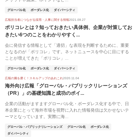
グローバル化
ボーダレス化
ダイバーシティ
広報担当者につながる採用・人事に関する情報
2021.09.27
ポリコレとは？知っておきたい具体例、企業が対策してお
きたい6つのことをわかりやすく...
会に発信する情報として「適切」な表現を判断するために、重要
となるのが「ポリコレ」です。ネットニュースを中心に目にする
ことが増えてきた「ポリコレ」...
グローバル化
ボーダレス化
ダイバーシティ
広報の腕を磨く！スキルアップのあれこれ
2020.11.04
海外向け広報「グローバル・パブリックリレーションズ
（PR）」の基礎知識と成功のポイ...
企業の活動がますますグローバル化・ボーダレス化する中で、日
本企業にとって海外市場を視野に入れた情報発信は欠かせないテ
ーマとなっています。実際に海...
グローバル・パブリックリレーションズ
グローバル化
ボーダレス化
ダイバーシティ