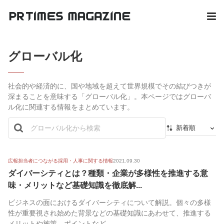
グローバル化
社会的や経済的に、国や地域を超えて世界規模でその結びつきが
深まることを意味する「グローバル化」。本ページではグローバ
ル化に関連する情報をまとめています。
新着順
新着順
最初から
広報担当者につながる採用・人事に関する情報
2021.09.30
ダイバーシティとは？種類・企業が多様性を推進する意
人気順
味・メリットなど基礎知識を徹底解...
ビジネスの面におけるダイバーシティについて解説。個々の多様
性が重要視され始めた背景などの基礎知識にあわせて、推進する
メリットや施策、ポイントなど...