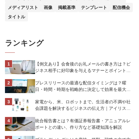
メディアリスト
画像
掲載基準
テンプレート
配信機会
タイトル
ランキング
【例文あり】会食後のお礼メールの書き方は？ビ
ジネス相手に好印象を与えるマナーとポイントを
解説
プレスリリースの最適な配信タイミングは？曜
日・時間・時期を戦略的に決定して効果を最大化
させよう
家電から、米、ロボットまで。生活者の不満や社
会課題を解決するビジネスの伝え方｜アイリスオ
ーヤマ株式会社
統合報告書とは？有価証券報告書・アニュアルレ
ポートとの違い、作り方など基礎知識を解説