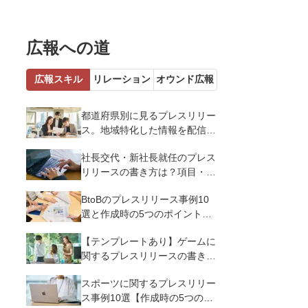
広報への道
広報スキル
リレーション
オウンド広報
都道府県別に見るプレスリリー
ス。地域特化した情報を配信す
るメリットとコツを解説
社長交代・新社長就任のプレス
リリースの書き方は？項目・ポ
イント・事例を紹介
BtoBのプレスリリース事例10
選と作成時の5つのポイントを
解説
【テンプレートあり】ゲームに
関するプレスリリースの書き方
｜3つのポイントと事例を解説
スポーツに関するプレスリリー
ス事例10選【作成時の5つのポ