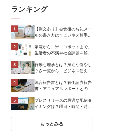
ランキング
【例文あり】会食後のお礼メー
ルの書き方は？ビジネス相手に
好印象を与えるマナーとポイン
家電から、米、ロボットまで。
トを解説
生活者の不満や社会課題を解決
するビジネスの伝え方｜アイリ
行動心理学とは？身近な例やし
スオーヤマ株式会社
ぐさ一覧から、ビジネス使える
13選を解説
統合報告書とは？有価証券報告
書・アニュアルレポートとの違
い、作り方など基礎知識を解説
プレスリリースの最適な配信タ
イミングは？曜日・時間・時期
を戦略的に決定して効果を最大
化させよう
もっとみる