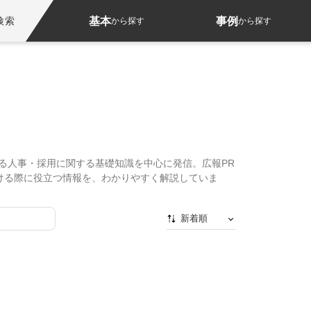
基本
事例
検索
から探す
から探す
る人事・採用に関する基礎知識を中心に発信。広報PR
ける際に役立つ情報を、わかりやすく解説していま
新着順
新着順
最初から
人気順