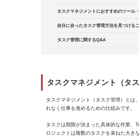
4．関係者とタスク・進捗を共有し
ポイント3．タスク完了に必要な時
2．締め切り
ポイント1．定期的な進捗確認と共
タスクマネジメントにおすすめのツール
5．タスク管理ツール・アプリを活
ポイント4．常にプロジェクトの全
3．タスク処理にかかる時間（工数
ポイント2．タスクの遅延・変更は
Jooto
自分に合ったタスク管理方法を見つける
ポイント5．タスク管理に負荷をか
4．優先度と緊急度
ポイント3．計画遅れをリカバリー
Backlog
タスク管理に関するQ&A
5．ステータスと進捗状況
ポイント4．メンバーの役割・責任
Trello
ポイント5．短期的・中長期的なタ
タスクマネジメント（タ
タスクマネジメント（タスク管理）とは
れなく仕事を進めるための仕組みです。
タスクは期限が決まった具体的な作業、T
ロジェクトは複数のタスクを束ねた大き