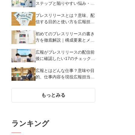
ステップと陥りやすい悩み・解
決策を徹底解説
プレスリリースとは？意味、配
信する目的と使い方を広報担当
者がわかりやすく簡単に解説
初めてのプレスリリースの書き
方を徹底解説｜構成要素とメデ
ィア掲載率を高める12のポイン
広報がプレスリリースの配信前
ト
後に確認したい17のチェックポ
イント
広報とはどんな仕事？意味や目
的、仕事内容を現役広報担当者
が解説
もっとみる
ランキング