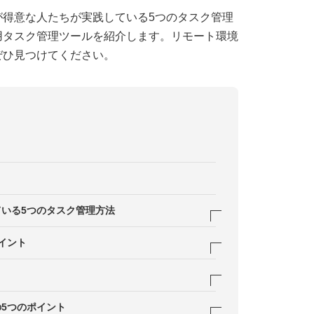
が得意な人たちが実践している5つのタスク管理
用タスク管理ツールを紹介します。リモート環境
ぜひ見つけてください。
？
いる5つのタスク管理方法
、期限がある仕事を優先する
イント
やるべき順番を決める
度を揃える
トチャートなどで可視化する
」になるまで具体化する
5つのポイント