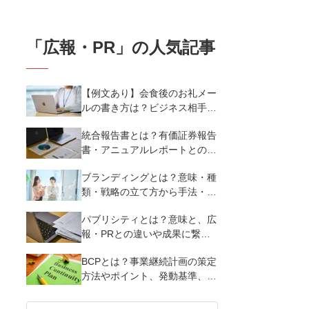
「
広報・PR
」の人気記事
【例文あり】会食後のお礼メー
ルの書き方は？ビジネス相手に
好印象を与えるマナーとポイン
統合報告書とは？有価証券報告
トを解説
書・アニュアルレポートとの違
い、作り方など基礎知識を解説
ブランディングとは？意味・種
類・戦略の立て方から手法・成
功のポイントまで基礎知識を徹
パブリシティとは？意味と、広
底解説【成功事例あり】
報・PRとの違いや成果に繋げ
る実践ノウハウを解説
BCPとは？事業継続計画の策定
方法やポイント、発動基準、リ
スクなど基本事項を解説