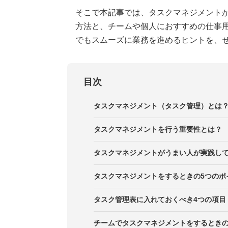
そこで本記事では、タスクマネジメント
方法と、チームや個人におすすめの仕事
でもスムーズに業務を進めるヒントを、
目次
タスクマネジメント（タスク管理）とは
タスクマネジメントを行う重要性とは？
タスクマネジメントがうまい人が実践して
1．タスクとToDoを分けて管理し
タスクマネジメントをするときの5つのポ
2．優先度と緊急度のマトリクスで
ポイント1．タスクを細分化し、粒
タスク管理表に入れておくべき4つの項目
3．対応期間が重なるタスクをガン
ポイント2．タスクを「行動レベル
1．プロジェクト名と関係者名
チームでタスクマネジメントをするときの