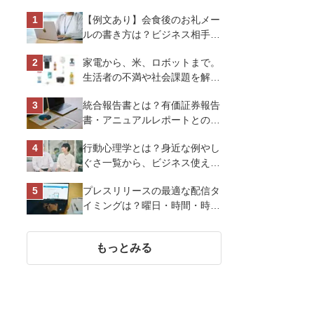
【例文あり】会食後のお礼メー
ルの書き方は？ビジネス相手に
好印象を与えるマナーとポイン
家電から、米、ロボットまで。
トを解説
生活者の不満や社会課題を解決
するビジネスの伝え方｜アイリ
統合報告書とは？有価証券報告
スオーヤマ株式会社
書・アニュアルレポートとの違
い、作り方など基礎知識を解説
行動心理学とは？身近な例やし
ぐさ一覧から、ビジネス使える
13選を解説
プレスリリースの最適な配信タ
イミングは？曜日・時間・時期
を戦略的に決定して効果を最大
化させよう
もっとみる