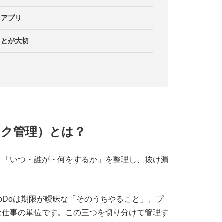
、認識を揃える
間を見極める
有ルールを設ける
・アプリ
用する
体感を把握する
）
すぐに共有し、情報の行き違いを防ぐ
ことが大切
けすぎない
・バックアップできる体制をつくる
範囲・承認フローを明確にする
スクをわけて運用し、振り返りをする
スク管理）とは？
、「いつ・誰が・何をするか」を整理し、抜け漏
oDoは期限が曖昧な「そのうちやること」、プ
な仕事の単位です。この三つを切り分けて管理す