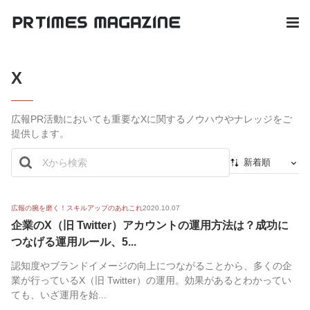
X
広報PR活動においても重要なXに関するノウハウやナレッジをご
提供します。
新着順
新着順
最初から
広報の腕を磨く！スキルアップのあれこれ
2020.10.07
企業のX（旧 Twitter）アカウントの運用方法は？成功に
人気順
つなげる運用ルール、5...
認知度やブランドイメージの向上につながることから、多くの企
業が行っているX（旧 Twitter）の運用。効果があるとわかってい
ても、いざ運用を始...