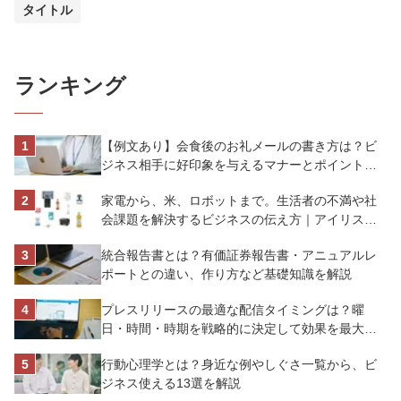
タイトル
ランキング
【例文あり】会食後のお礼メールの書き方は？ビ
ジネス相手に好印象を与えるマナーとポイントを
解説
家電から、米、ロボットまで。生活者の不満や社
会課題を解決するビジネスの伝え方｜アイリスオ
ーヤマ株式会社
統合報告書とは？有価証券報告書・アニュアルレ
ポートとの違い、作り方など基礎知識を解説
プレスリリースの最適な配信タイミングは？曜
日・時間・時期を戦略的に決定して効果を最大化
させよう
行動心理学とは？身近な例やしぐさ一覧から、ビ
ジネス使える13選を解説