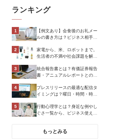
ランキング
【例文あり】会食後のお礼メー
ルの書き方は？ビジネス相手に
好印象を与えるマナーとポイン
家電から、米、ロボットまで。
トを解説
生活者の不満や社会課題を解決
するビジネスの伝え方｜アイリ
統合報告書とは？有価証券報告
スオーヤマ株式会社
書・アニュアルレポートとの違
い、作り方など基礎知識を解説
プレスリリースの最適な配信タ
イミングは？曜日・時間・時期
を戦略的に決定して効果を最大
行動心理学とは？身近な例やし
化させよう
ぐさ一覧から、ビジネス使える
13選を解説
もっとみる