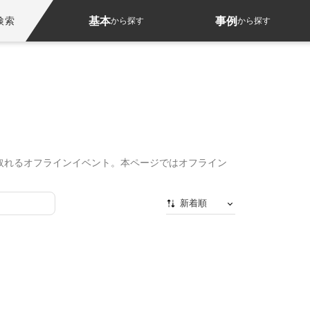
基本
事例
検索
から探す
から探す
取れるオフラインイベント。本ページではオフライン
新着順
新着順
最初から
人気順