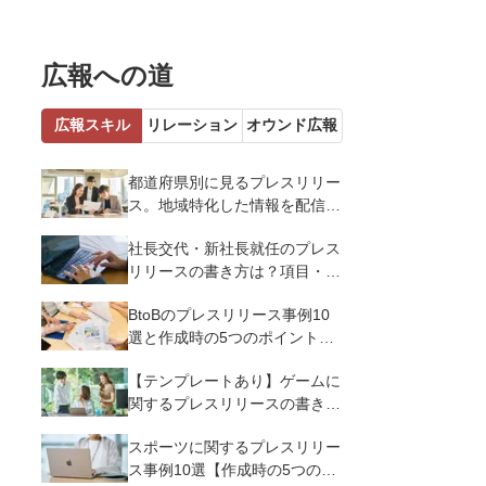
広報への道
広報スキル
リレーション
オウンド広報
都道府県別に見るプレスリリー
ス。地域特化した情報を配信す
るメリットとコツを解説
社長交代・新社長就任のプレス
リリースの書き方は？項目・ポ
イント・事例を紹介
BtoBのプレスリリース事例10
選と作成時の5つのポイントを
解説
【テンプレートあり】ゲームに
関するプレスリリースの書き方
｜3つのポイントと事例を解説
スポーツに関するプレスリリー
ス事例10選【作成時の5つのポ