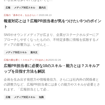
広報
メディア対応スキル
案内文
広報の「基本のキ」をおさらい！
2020.08.13
報道対応とは？広報PR担当者が気をつけたい5つのポイン
ト
SNSやオウンドメディアが広まり、企業がステークホルダーにア
プローチしやすくなったものの、不特定多数に情報を拡散するメ
ディアの影響力は、いぜんと...
メディア対応スキル
案内文
広報の腕を磨く！スキルアップのあれこれ
2020.02.26
広報PR担当者に必要な10のスキル・能力とは？スキルア
ップを目指す方法も解説
企画を生み出す発想力や情報発信力、さらには社内外の関係者と
の調整力など、広報PR担当者には多くの能力やスキルが必要とさ
れます。「広報担当として必...
広報
メディア対応スキル
知識