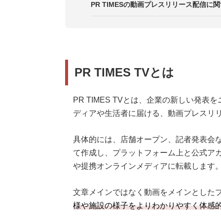
4．社内報や広告素材として再活用
STEP3．編集
オプションプラン
PR TIMESの動画プレスリリース配信に関
5． サービスサイトだけでなくSN
STEP4．PR TIMES TV・SNS
STEP5．レポート・動画ファイル
PR TIMES TVとは
PR TIMES TVとは、企業の新しい
ディアや生活者に届ける、動画プレスリ
具体的には、店舗オープン、記者発表会
て作成し、プラットフォーム上と公式アカウント（Y
や提携オンラインメディアに転載します
文章メインではなく動画をメインとした
様や施設の様子をよりわかりやすく体感