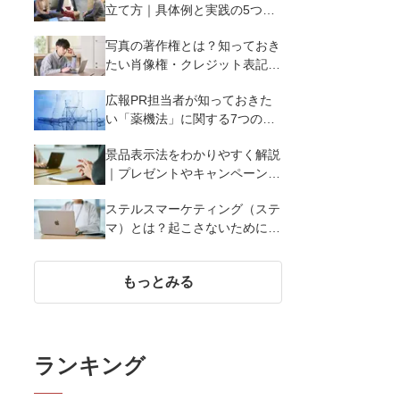
立て方｜具体例と実践の5つの
ポイントを解説
写真の著作権とは？知っておき
たい肖像権・クレジット表記
（コピーライト）まで写真の権
広報PR担当者が知っておきた
利を解説
い「薬機法」に関する7つのこ
と
景品表示法をわかりやすく解説
｜プレゼントやキャンペーン実
施時に違反しないために知って
ステルスマーケティング（ステ
おくべき7つのポイント【事例
マ）とは？起こさないために広
あり】
報が知っておきたい5つの基本
知識
もっとみる
ランキング