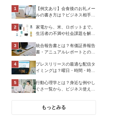
【例文あり】会食後のお礼メー
ルの書き方は？ビジネス相手に
好印象を与えるマナーとポイン
家電から、米、ロボットまで。
トを解説
生活者の不満や社会課題を解決
するビジネスの伝え方｜アイリ
統合報告書とは？有価証券報告
スオーヤマ株式会社
書・アニュアルレポートとの違
い、作り方など基礎知識を解説
プレスリリースの最適な配信タ
イミングは？曜日・時間・時期
を戦略的に決定して効果を最大
行動心理学とは？身近な例やし
化させよう
ぐさ一覧から、ビジネス使える
13選を解説
もっとみる