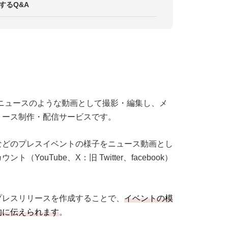
できる
するQ&A
Sや提携メディアで公開
・提携メディアで公開
の納品
発表をニュースのような動画として撮影・編集し、メ
リース制作・配信サービスです。
などのプレスイベントの様子をニュース動画とし
ouTube、X：旧 Twitter、facebook）
。
プレスリリースを作成することで、
イベントの模
的に伝えられます
。