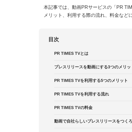
本記事では、動画PRサービスの「PR TI
メリット、利用する際の流れ、料金など
目次
PR TIMES TVとは
プレスリリースを動画にする3つのメリッ
1．動画での情報収集を好む記者／
PR TIMES TVを利用する5つのメリット
2．従来のプレスリリースやパブリ
1．動画撮影のための特別な準備は
PR TIMES TVを利用する流れ
3． オンラインで「現場」の熱量
2．取材後最短3時間で動画プレス
STEP1．撮影前に打ち合わせを行
PR TIMES TVの料金
3．企業目線と報道目線のハイブリ
STEP2．カメラクルーによる撮影
基本プラン
動画で自社らしいプレスリリースをつく