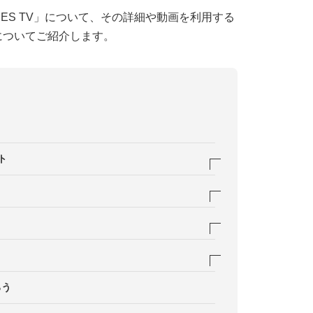
MES TV」について、その詳細や動画を利用する
についてご紹介します。
ト
生活者にリーチできる
シティでは伝えにくいことが発信できる
不要
を再現できる
リリースを作成
う
ッド型のコンテンツを作成できる
ろう