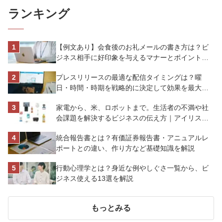
ランキング
【例文あり】会食後のお礼メールの書き方は？ビ
ジネス相手に好印象を与えるマナーとポイントを
解説
プレスリリースの最適な配信タイミングは？曜
日・時間・時期を戦略的に決定して効果を最大化
させよう
家電から、米、ロボットまで。生活者の不満や社
会課題を解決するビジネスの伝え方｜アイリスオ
ーヤマ株式会社
統合報告書とは？有価証券報告書・アニュアルレ
ポートとの違い、作り方など基礎知識を解説
行動心理学とは？身近な例やしぐさ一覧から、ビ
ジネス使える13選を解説
もっとみる