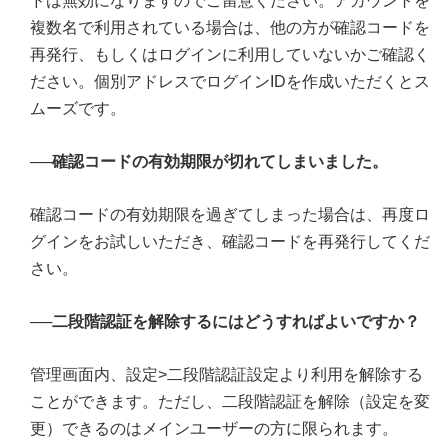
ドは無効になりますのでご留意ください。アカウントを
複数名で利用されている場合は、他の方が確認コードを
再発行、もしくはログインに利用していないかご確認く
ださい。個別アドレスでログインIDを作成いただくとス
ムーズです。
──確認コードの有効期限が切れてしまいました。
確認コードの有効期限を過ぎてしまった場合は、再度ロ
グインをお試しいただき、確認コードを再発行してくだ
さい。
──二段階認証を解除するにはどうすればよいですか？
管理画面内、設定>二段階認証設定より利用を解除する
ことができます。ただし、二段階認証を解除（設定を変
更）できるのはメインユーザーの方に限られます。