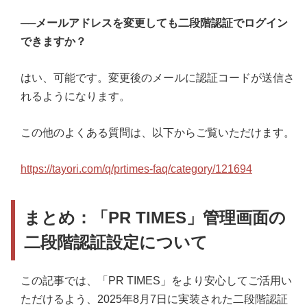
──メールアドレスを変更しても二段階認証でログイン
できますか？
はい、可能です。変更後のメールに認証コードが送信さ
れるようになります。
この他のよくある質問は、以下からご覧いただけます。
https://tayori.com/q/prtimes-faq/category/121694
まとめ：「PR TIMES」管理画面の
二段階認証設定について
この記事では、「PR TIMES」をより安心してご活用い
ただけるよう、2025年8月7日に実装された二段階認証