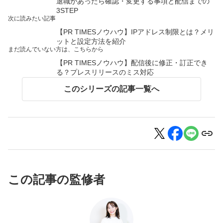
退職があったら確認・変更する事項と配信までの
3STEP
次に読みたい記事
【PR TIMESノウハウ】IPアドレス制限とは？メリ
ットと設定方法を紹介
まだ読んでいない方は、こちらから
【PR TIMESノウハウ】配信後に修正・訂正でき
る？プレスリリースのミス対応
このシリーズの記事一覧へ
この記事の監修者