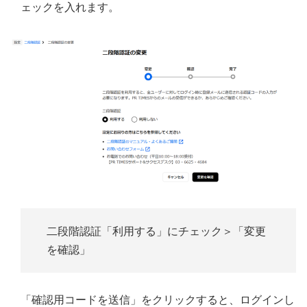
ェックを入れます。
二段階認証「利用する」にチェック＞「変更
を確認」
「確認用コードを送信」をクリックすると、ログインし