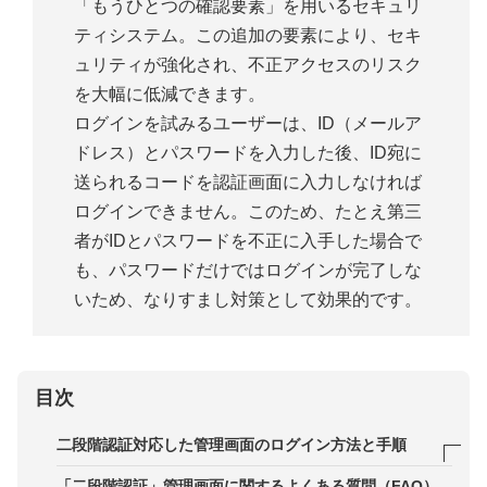
「もうひとつの確認要素」を用いるセキュリ
ティシステム。この追加の要素により、セキ
ュリティが強化され、不正アクセスのリスク
を大幅に低減できます。
ログインを試みるユーザーは、ID（メールア
ドレス）とパスワードを入力した後、ID宛に
送られるコードを認証画面に入力しなければ
ログインできません。このため、たとえ第三
者がIDとパスワードを不正に入手した場合で
も、パスワードだけではログインが完了しな
いため、なりすまし対策として効果的です。
目次
二段階認証対応した管理画面のログイン方法と手順
1．「企業・事業主ユーザー」にログイン
「二段階認証」管理画面に関するよくある質問（FAQ）