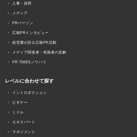
人事・採用
メディア
PRパーソン
広報PRインタビュー
経営層が語る広報PR活動
メディア関係者・有識者の見解
PR TIMESノウハウ
レベルに合わせて探す
イントロダクション
ビギナー
ミドル
エキスパート
マネジメント