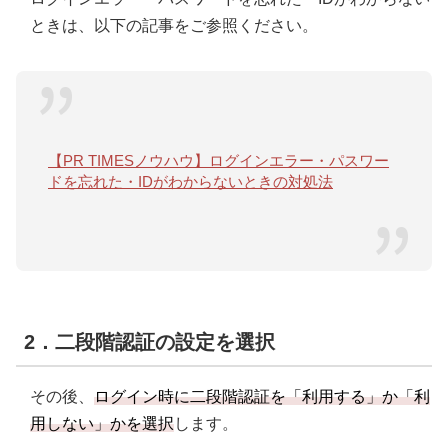
ときは、以下の記事をご参照ください。
【PR TIMESノウハウ】ログインエラー・パスワー
ドを忘れた・IDがわからないときの対処法
2．二段階認証の設定を選択
その後、
ログイン時に二段階認証を「利用する」か「利
用しない」かを選択
します。