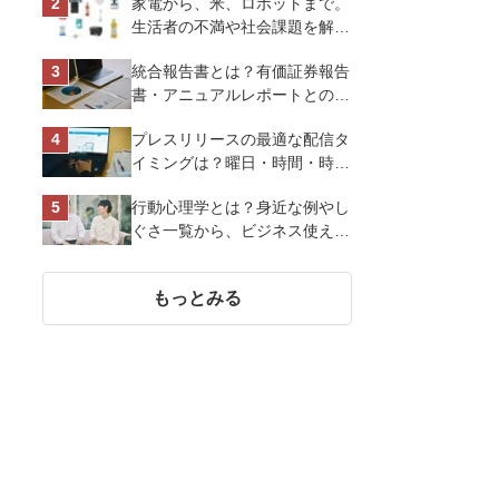
家電から、米、ロボットまで。
トを解説
生活者の不満や社会課題を解決
するビジネスの伝え方｜アイリ
統合報告書とは？有価証券報告
スオーヤマ株式会社
書・アニュアルレポートとの違
い、作り方など基礎知識を解説
プレスリリースの最適な配信タ
イミングは？曜日・時間・時期
を戦略的に決定して効果を最大
行動心理学とは？身近な例やし
化させよう
ぐさ一覧から、ビジネス使える
13選を解説
もっとみる