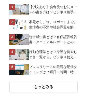
【例文あり】会食後のお礼メー
ルの書き方は？ビジネス相手に
好印象を与えるマナーとポイン
家電から、米、ロボットまで。
トを解説
生活者の不満や社会課題を解決
するビジネスの伝え方｜アイリ
統合報告書とは？有価証券報告
スオーヤマ株式会社
書・アニュアルレポートとの違
い、作り方など基礎知識を解説
行動心理学とは？身近な例やし
ぐさ一覧から、ビジネス使える
13選を解説
プレスリリースの最適な配信タ
イミングは？曜日・時間・時期
を戦略的に決定して効果を最大
化させよう
もっとみる