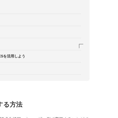
スと部署Bが作成したプレスリリースで請求先を変
ESを活用しよう
払えない
／自動引き落としにしてほしい
更する方法