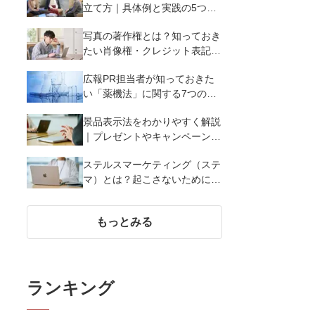
立て方｜具体例と実践の5つの
ポイントを解説
写真の著作権とは？知っておき
たい肖像権・クレジット表記
（コピーライト）まで写真の権
広報PR担当者が知っておきた
利を解説
い「薬機法」に関する7つのこ
と
景品表示法をわかりやすく解説
｜プレゼントやキャンペーン実
施時に違反しないために知って
ステルスマーケティング（ステ
おくべき7つのポイント【事例
マ）とは？起こさないために広
あり】
報が知っておきたい5つの基本
知識
もっとみる
ランキング