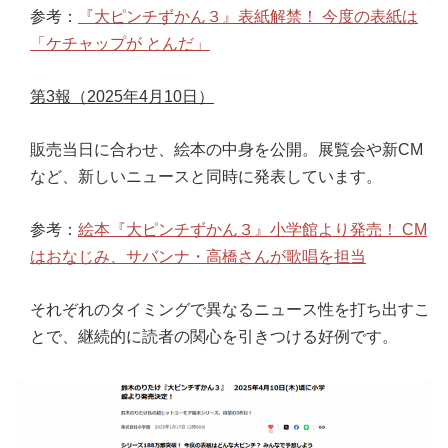
参考：
『大ピンチずかん３』表紙解禁！ 今度の表紙は
「ケチャップが とんだ」
第3報（2025年4月10日）
販売当日に合わせ、絵本の中身を公開。展覧会や新CM
など、新しいニュースと同時に発表しています。
参考：
絵本『大ピンチずかん３』小学館より発売！ CM
はおなじみ、サバンナ・高橋さんが歌唱を担当
それぞれのタイミングで異なるニュース性を打ち出すこ
とで、継続的に読者の関心を引きつける好例です。