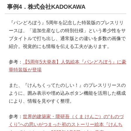
事例4．株式会社KADOKAWA
『パンどろぼう』5周年を記念した特装版のプレスリリ
ースは、「追加生産なしの特別仕様」という希少性をサ
ブタイトルで打ち出し、通常版との違いを多数の画像で
紹介。視覚的にも情報を伝える工夫があります。
参考：
【5周年5大発表】人気絵本『パンどろぼう』に豪
華特装版が登場
また、『けんちくってたのしい！』のプレスリリースの
ように、囲み表示や埋め込みボタン機能を活用した構成
により、情報を見やすく整理。
参考：
世界的建築家・隈研吾（くま けんご）の“ものづ
くり”への思いがつまった初のストーリー絵本『けんち