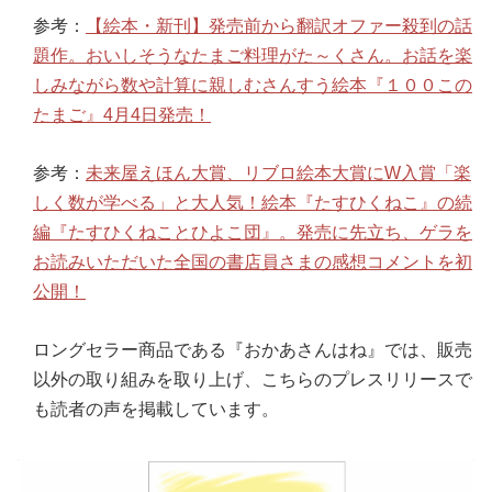
参考：
【絵本・新刊】発売前から翻訳オファー殺到の話
題作。おいしそうなたまご料理がた～くさん。お話を楽
しみながら数や計算に親しむさんすう絵本『１００この
たまご』4月4日発売！
参考：
未来屋えほん大賞、リブロ絵本大賞にW入賞「楽
しく数が学べる」と大人気！絵本『たすひくねこ』の続
編『たすひくねことひよこ団』。発売に先立ち、ゲラを
お読みいただいた全国の書店員さまの感想コメントを初
公開！
ロングセラー商品である『おかあさんはね』では、販売
以外の取り組みを取り上げ、こちらのプレスリリースで
も読者の声を掲載しています。