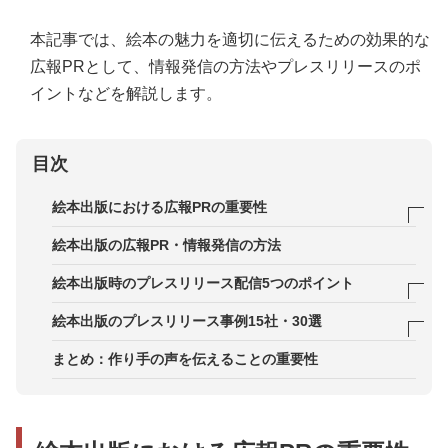
本記事では、絵本の魅力を適切に伝えるための効果的な
広報PRとして、情報発信の方法やプレスリリースのポ
イントなどを解説します。
目次
絵本出版における広報PRの重要性
新規作家が参入しにくい市場構造
絵本出版の広報PR・情報発信の方法
読者と購入者が異なるという特殊性
絵本出版時のプレスリリース配信5つのポイント
書店・教育関係者に対するメディアの影響
ポイント1．中身の絵柄が見えるようにする
絵本出版のプレスリリース事例15社・30選
ポイント2．対象年齢を明確にする
事例1．偕成社
まとめ：作り手の声を伝えることの重要性
ポイント3．配信タイミングを見極める
事例2．株式会社小学館
ポイント4．メディアフックを意識する
事例3．株式会社ポプラ社