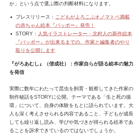
か」という点で選ぶ際の判断材料になります。
プレスリリース：
こどもがよろこぶオノマトペ満載
の赤ちゃん絵本『パッポー』発売！
STORY：
人気イラストレーター・北村人の新作絵本
『パッポー』が出来るまでの、作家と編集者のやり
取りを公開します
『がろあむし』（偕成社）：作家自らが語る絵本の魅力
を発信
実際に数年にわたって昆虫を飼育・観察してきた作家の
制作秘話をSTORYに公開。テーマである「生と死の循
環」について、自身の体験をもとに語られています。大
人も深く考えさせられる内容であること、子どもが成長
しても繰り返し読み、学びや気づきが得られる絵本であ
ることを訴求できているのではないでしょうか。