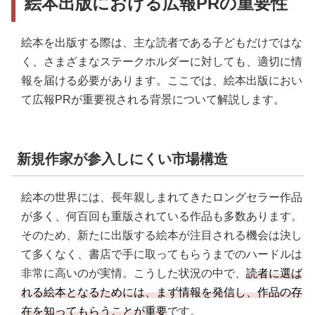
絵本出版における広報PRの重要性
ポイント5．絵本の背景・ストーリーを伝える
事例4．株式会社KADOKAWA
事例5．株式会社マイクロマガジン社
絵本を出版する際は、主な読者である子どもだけではな
く、さまざまなステークホルダーに対しても、適切に情
事例6．株式会社 学研ホールディングス
報を届ける必要があります。ここでは、絵本出版におい
事例7．株式会社講談社
て広報PRが重要視される背景について解説します。
事例8．株式会社世界文化ホールディングス
事例9．株式会社西村書店
新規作家が参入しにくい市場構造
事例10．株式会社ＮＨＫ出版
絵本の世界には、長年親しまれてきたロングセラー作品
事例11．株式会社福音館書店
が多く、何百回も重版されている作品も多数あります。
事例12．株式会社徳間書店
そのため、新たに出版する絵本が注目される機会は決し
事例13．株式会社 新興出版社啓林館（文研出版）
て多くなく、書店で手に取ってもらうまでのハードルは
非常に高いのが実情。こうした状況の中で、
読者に選ば
事例14．株式会社白泉社
れる絵本となるためには、まず情報を発信し、作品の存
事例15．株式会社ブロンズ新社
在を知ってもらうことが重要
です。