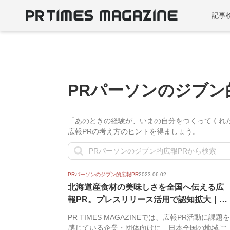
記事
PRパーソンのジブン
「あのときの経験が、いまの自分をつくってくれ
広報PRの考え方のヒントを得ましょう。
PRパーソンのジブン的広報PR
2023.06.02
北海道産食材の美味しさを全国へ伝える広
報PR。プレスリリース活用で認知拡大｜株
式会...
PR TIMES MAGAZINEでは、広報PR活動に課題を
感じている企業・団体向けに、日本全国の地域ご