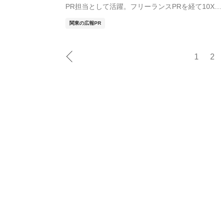
PR担当として活躍。フリーランスPRを経て10Xに
ジ...
関東の広報PR
1
2