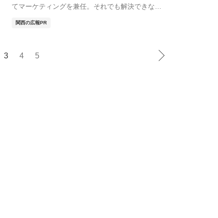
てマーケティングを兼任。それでも解決できない
問題があると...
関西の広報PR
3
4
5