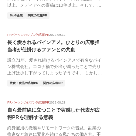
以上、メディアへの寄稿は10件以上。そして、営
業部をは...
BtoB企業
関東の広報PR
PRパーソンのジブン的広報PR
2022.09.12
長く愛されるパインアメ。ひとりの広報担
当者が仕掛けるファンとの共創
設立71年、愛され続けるパインアメで有名なパイ
ン株式会社。コロナ禍で外出が減ったことで売り
上げは少し下がってしまったそうです。 しかし、
その間も...
飲食・食品の広報PR
関西の広報PR
PRパーソンのジブン的広報PR
2022.08.23
自ら最前線に立つことで実感した代表が広
報PRを理解する意義
終身雇用の撤廃やリモートワークの普及、副業の
推進など急速に変化を続ける私たちの働き方。不