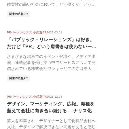
確実性の高い社会において、どう働くか、どう生
きるか悩む人...
関東の広報PR
PRパーソンのジブン的広報PR
2022.03.01
「パブリック・リレーションズ」は好き。
だけど「PR」という肩書きは使わないーワ
ンキ...
さまざまな場所でのイベント登壇や、メディア出
演、連載記事を受け持つ中でサービスについて発
信されている株式会社ワンキャリアの寺口浩大さ
ん。 その肩...
関東の広報PR
PRパーソンのジブン的広報PR
2021.12.28
デザイン、マーケティング、広報。職種を
超えて会社に向き合い続ける──ナリス化粧
品 ...
芸大を卒業され、デザイナーとして化粧品会社へ
入社。デザインで解決できない問題があると感じ