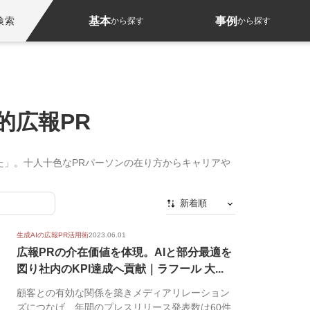
基本
事例
検索
から探す
から探す
的広報PR
た」。十人十色なPRパーソンの在り方からキャリアや
新着順
新着順
生成AIの広報PR活用術
2023.06.01
最初から
広報PRの介在価値を体現。AIと部分最適を
図り社内のKPI達成へ貢献｜ラフール 大...
人気順
顧客との有効な関係を築きメディアリレーション
ズにつなげ、年間のプレスリリース発表数は60件