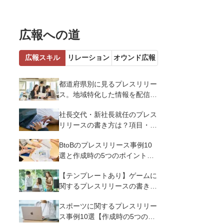
広報への道
広報スキル
リレーション
オウンド広報
都道府県別に見るプレスリリー
ス。地域特化した情報を配信す
るメリットとコツを解説
社長交代・新社長就任のプレス
リリースの書き方は？項目・ポ
イント・事例を紹介
BtoBのプレスリリース事例10
選と作成時の5つのポイントを
解説
【テンプレートあり】ゲームに
関するプレスリリースの書き方
｜3つのポイントと事例を解説
スポーツに関するプレスリリー
ス事例10選【作成時の5つのポ