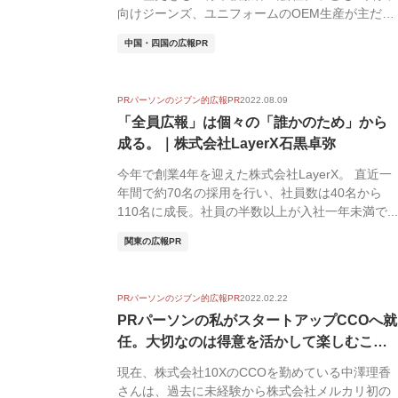
向けジーンズ、ユニフォームのOEM生産が主だっ
た同社で...
中国・四国の広報PR
PRパーソンのジブン的広報PR
2022.08.09
「全員広報」は個々の「誰かのため」から
成る。｜株式会社LayerX石黒卓弥
今年で創業4年を迎えた株式会社LayerX。 直近一
年間で約70名の採用を行い、社員数は40名から
110名に成長。社員の半数以上が入社一年未満で...
関東の広報PR
PRパーソンのジブン的広報PR
2022.02.22
PRパーソンの私がスタートアップCCOへ就
任。大切なのは得意を活かして楽しむこと
...
現在、株式会社10XのCCOを勤めている中澤理香
さんは、過去に未経験から株式会社メルカリ初の