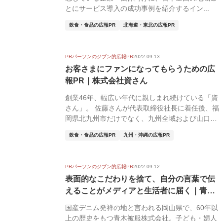
とにサービス導入の成功事例を紹介するイン...
飲食・食品の広報PR
北海道・東北の広報PR
PRパーソンのジブン的広報PR
2022.09.13
お客さまにファンになってもらうための広
報PR｜株式会社資さん
創業46年、幅広い年代に親しまれ続けている「資
さん」。 佐藤さんが代表取締役社長に着任後、福
岡県北九州市だけでなく、九州全域および山口県
に店舗を...
飲食・食品の広報PR
九州・沖縄の広報PR
PRパーソンのジブン的広報PR
2022.09.12
表面的なこだわりを捨て、自分の言葉で伝
えることがメディアと生活者に届く｜青木
被服株...
国産デニム発祥の地と言われる岡山県で、60年以
上の歴史をもつ青木被服株式会社。子ども・婦人