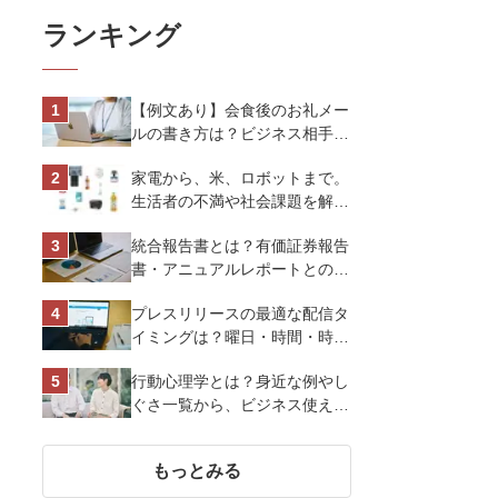
ランキング
【例文あり】会食後のお礼メー
ルの書き方は？ビジネス相手に
好印象を与えるマナーとポイン
家電から、米、ロボットまで。
トを解説
生活者の不満や社会課題を解決
するビジネスの伝え方｜アイリ
統合報告書とは？有価証券報告
スオーヤマ株式会社
書・アニュアルレポートとの違
い、作り方など基礎知識を解説
プレスリリースの最適な配信タ
イミングは？曜日・時間・時期
を戦略的に決定して効果を最大
行動心理学とは？身近な例やし
化させよう
ぐさ一覧から、ビジネス使える
13選を解説
もっとみる