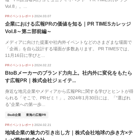
Vol.8」。...
PRイベントレポート
2024.03.07
企業における広報PRの価値を知る｜PR TIMESカレッジ
Vol.8～第ニ部前編～
メディアに向けた提案や社内外イベントなどのさまざまな場面で
「企画」を自ら設計する場面が多数あります。 PR TIMESでは、
11月16日に学びと...
PRイベントレポート
2024.02.22
BtoBメーカーのブランド力向上。社内外に変化をもたら
す広報PR｜株式会社ジェイテ...
身近な地元企業やメディアから広報PRに関する学びとヒントが得
られる「そこで、PRゼミ！」。2024年1月30日には、「“選ばれ
る”企業への第一歩...
BtoB企業
東海の広報PR
PRイベントレポート
2024.02.21
地域企業の魅力の引き出し方｜株式会社地球の歩き方×テ