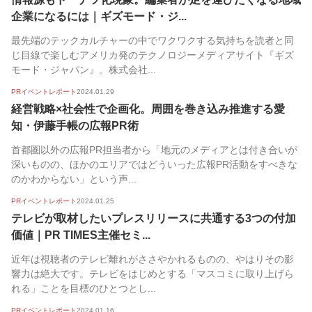
企業になるには｜ギズモード・ジ...
最先端のテックカルチャーの中でワクワクする気持ちを読者と同
じ目線で楽しむアメリカ発のテクノロジーメディアサイト『ギズ
モード・ジャパン』。株式会社...
PRイベントレポート
2024.01.29
経営戦略×社会性で企画化。周囲を巻き込み推進する愛
知・伊藤手帳の広報PR術
首都圏以外の広報PR担当者から「地元のメディアとは付き合いが
深いものの、ほかのエリアではどういった広報PR活動をすべきな
のかわからない」という声...
PRイベントレポート
2024.01.25
テレビが取材したいプレスリリースに共通する3つの付加
価値｜PR TIMES主催セミ...
近年は視聴者のテレビ離れがささやかれるものの、やはりその影
響力は絶大です。テレビをはじめとする「マスコミに取り上げら
れる」ことを目標のひとつとし...
PRイベントレポート
2024.01.16