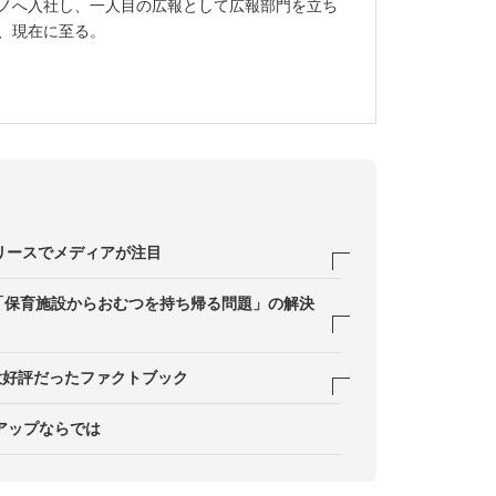
ノへ入社し、一人目の広報として広報部門を立ち
、現在に至る。
リリースでメディアが注目
スタート
で「保育施設からおむつを持ち帰る問題」の解決
レスリリースに反響
ーの理解から
大好評だったファクトブック
とが大切
確率を高める
つ回り
アップならでは
ックを作成