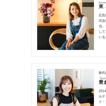
Azum
東
広告
式会
当。
して
いる
株式
Toy
豊
20
ルテ
ド・