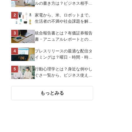
ルの書き方は？ビジネス相手に
好印象を与えるマナーとポイン
家電から、米、ロボットまで。
トを解説
生活者の不満や社会課題を解決
するビジネスの伝え方｜アイリ
統合報告書とは？有価証券報告
スオーヤマ株式会社
書・アニュアルレポートとの違
い、作り方など基礎知識を解説
プレスリリースの最適な配信タ
イミングは？曜日・時間・時期
を戦略的に決定して効果を最大
行動心理学とは？身近な例やし
化させよう
ぐさ一覧から、ビジネス使える
13選を解説
もっとみる