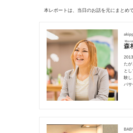
本レポートは、当日のお話を元にまとめ
aki
Mori
森
20
たが
とし
験し
パサ
BA