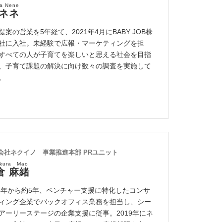
a Nene
 ネネ
提案の営業を5年経て、2021年4月にBABY JOB株
社に入社。未経験で広報・マーケティングを担
すべての人が子育てを楽しいと思える社会を目指
、子育て課題の解決に向け数々の調査を実施して
。
会社ネクイノ 事業推進本部 PRユニット
okura Mao
倉 麻緒
14年から約5年、ベンチャー支援に特化したコンサ
ィング企業でバックオフィス業務を担当し、シー
アーリーステージの企業支援に従事。2019年にネ