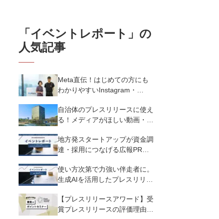
「
イベントレポート
」の
人気記事
Meta直伝！はじめての方にも
わかりやすいInstagram・
Threadsのアルゴリズムと運用
自治体のプレスリリースに使え
設計｜Meta social
る！メディアがほしい動画・画
communication session
像の制作ポイント
地方発スタートアップが資金調
達・採用につなげる広報PR。
投資家・記者が明かす成功企業
使い方次第で力強い伴走者に。
の共通点｜Future
生成AIを活用したプレスリリー
Pressrelease from IWATE
ス作成のコツ｜株式会社トクイ
【プレスリリースアワード】受
テン
賞プレスリリースの評価理由と