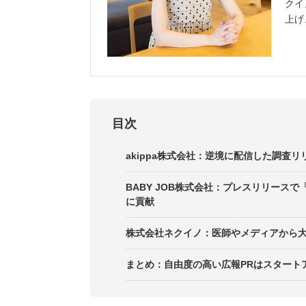
クイ
上げ
目次
akippa株式会社：逆境に配信した調査
週に3本のプレスリリース配信から
BABY JOB株式会社：プレスリリース
に貢献
コロナ禍の課題にアプローチしたプ
広報PRの第一歩はステークホルダ
株式会社ネクイノ：医師やメディアから
広報PRは長期戦略と理解を得るこ
配信先ごとにタイトルを変えて掲載
広報資料を作成しメディアへあいさ
まとめ：自由度の高い広報PRはスタート
正しい情報を提供すべくファクトブ