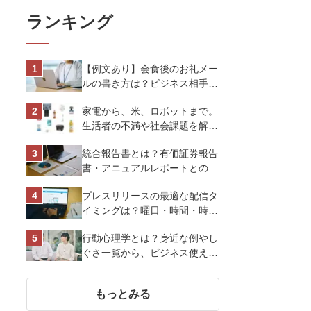
ランキング
【例文あり】会食後のお礼メー
ルの書き方は？ビジネス相手に
好印象を与えるマナーとポイン
家電から、米、ロボットまで。
トを解説
生活者の不満や社会課題を解決
するビジネスの伝え方｜アイリ
統合報告書とは？有価証券報告
スオーヤマ株式会社
書・アニュアルレポートとの違
い、作り方など基礎知識を解説
プレスリリースの最適な配信タ
イミングは？曜日・時間・時期
を戦略的に決定して効果を最大
行動心理学とは？身近な例やし
化させよう
ぐさ一覧から、ビジネス使える
13選を解説
もっとみる