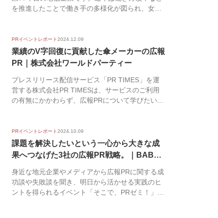
を推進したことで働き手の多様化が図られ、女性
社員の割合...
PRイベントレポート
2024.12.09
業績のV字回復に貢献した傘メーカーの広報
PR｜株式会社ワールドパーティー
プレスリリース配信サービス「PR TIMES」を運
営する株式会社PR TIMESは、サービスのご利用
の有無にかかわらず、広報PRについて学びたい...
PRイベントレポート
2024.10.09
課題を解決したいという一心から大きな成
果へつなげた3社の広報PR戦略。｜BABY
...
身近な地元企業やメディアから広報PRに関する成
功談や失敗談を聞き、明日から活かせる実践のヒ
ントを得られるイベント「そこで、PRゼミ！」。
2024...