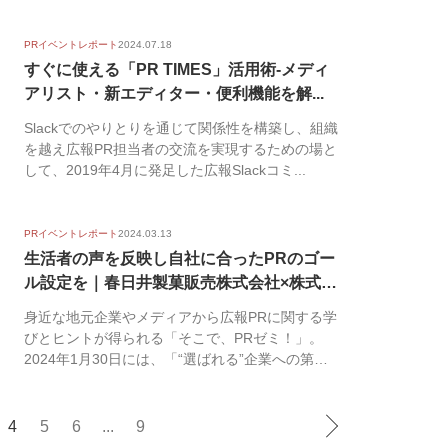
PRイベントレポート
2024.07.18
すぐに使える「PR TIMES」活用術-メディ
アリスト・新エディター・便利機能を解...
Slackでのやりとりを通じて関係性を構築し、組織
を越え広報PR担当者の交流を実現するための場と
して、2019年4月に発足した広報Slackコミ...
PRイベントレポート
2024.03.13
生活者の声を反映し自社に合ったPRのゴー
ル設定を｜春日井製菓販売株式会社×株式会
社...
身近な地元企業やメディアから広報PRに関する学
びとヒントが得られる「そこで、PRゼミ！」。
2024年1月30日には、「“選ばれる”企業への第一
歩...
4
5
6
...
9