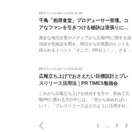
PRイベントレポート
2024.10.08
千鳥「相席食堂」プロデューサー登壇。コ
アなファンを引きつける秘訣は逆張りにあ
った｜...
身近な地元企業やメディアから広報PRに関する成
功談や失敗談を聞き、明日からの実践のヒントを
得られるイベント「そこで、PRゼミ！」。さまざ
まな地域...
PRイベントレポート
2024.04.02
広報立ち上げでおさえたい目標設計とプレ
スリリース活用法｜PR TIMES勉強会
これから広報立ち上げを担当する方や、初めて広
報PRに携わる方の中には、「何から始めればい
い？」「プレスリリースはどのように活用すれば
いい？」とい...
1
...
2
3