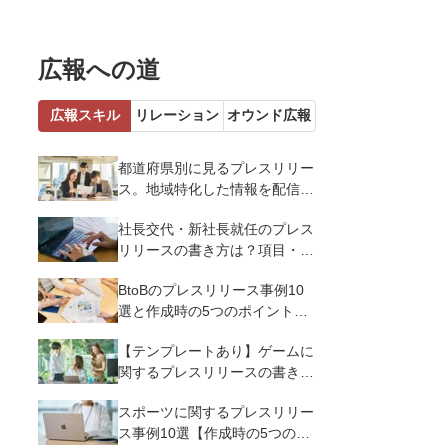
広報への道
広報スキル
リレーション
オウンド広報
都道府県別に見るプレスリリー
ス。地域特化した情報を配信す
るメリットとコツを解説
社長交代・新社長就任のプレス
リリースの書き方は？項目・ポ
イント・事例を紹介
BtoBのプレスリリース事例10
選と作成時の5つのポイントを
解説
【テンプレートあり】ゲームに
関するプレスリリースの書き方
｜3つのポイントと事例を解説
スポーツに関するプレスリリー
ス事例10選【作成時の5つのポ