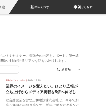
基本
事例
検索
から探す
から探す
イベントやセミナー、勉強会の内容をレポート。第一線
IMESの社員が語るリアルな話をお届けします。
新着順
新着順
PRイベントレポート
2024.12.19
最初から
業界のイメージを変えたい。ひとり広報が
立ち上げからメディア掲載を5倍へ伸ばした
人気順
施策...
総合建設業を営む三和建設株式会社は、今年で創
業77年目の老舗企業です。近年は働き方改革など