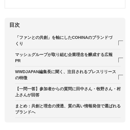
目次
「ファンとの共創」を軸にしたCOHINAのブランドづ
くり
毎日のインスタライブが築いた「共創型ファンベー
マッシュグループが取り組む企業理念を醸成する広報
ス」
PR
「ひとりじゃない」と実感できる実店舗をオープン
社内での反発が「企業理念の伝え方」を見直す好機
WWDJAPAN編集長に聞く、注目されるプレスリリース
に
の特徴
「ニュースはつくるもの」という文化の醸成
社内に理念浸透させた4つの行動
スマホ時代の編集者に刺さるメールの件名設計
【一問一答】参加者からの質問に田中さん・牧野さん・村
上さんが回答
日常に「サステナブルな意識」を溶け込ませる
本文は重要なことを冒頭に「逆三角形の法則」を意
識
まとめ：共創と理念の浸透、質の高い情報発信で選ばれる
社内外の点をつなぎ、熱量を循環させる
ブランドへ
取り上げる「べき」と思える理由を読者目線で提示
文章はなるべく短く、構造はシンプルに