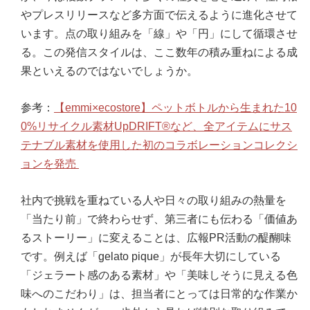
やプレスリリースなど多方面で伝えるように進化させて
います。点の取り組みを「線」や「円」にして循環させ
る。この発信スタイルは、ここ数年の積み重ねによる成
果といえるのではないでしょうか。
参考：
【emmi×ecostore】ペットボトルから生まれた10
0%リサイクル素材UpDRIFT®など、全アイテムにサス
テナブル素材を使用した初のコラボレーションコレクシ
ョンを発売
社内で挑戦を重ねている人や日々の取り組みの熱量を
「当たり前」で終わらせず、第三者にも伝わる「価値あ
るストーリー」に変えることは、広報PR活動の醍醐味
です。例えば「gelato pique」が長年大切にしている
「ジェラート感のある素材」や「美味しそうに見える色
味へのこだわり」は、担当者にとっては日常的な作業か