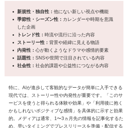
新規性・独自性：
他にない新しい視点や機能
季節性・シーズン性：
カレンダーや時期を意識
した企画
トレンド性：
時流や流行に沿った内容
ストーリー性：
背景や経緯に見える物語
内発性：
心が動くようなドラマや感情的要素
話題性：
SNSや世間で注目されている内容
社会性：
社会的課題や公益性につながる内容
特に、AIが進歩して客観的なデータが簡単に入手できる
現代では、ストーリー性や内発性が重要です。「このサ
ービスを使うと得られる体験や効果」や「利用後に抱く
かもしれないポジティブな感情」を具体的に示すと効果
的。メディアは通常、1〜3ヵ月先の情報を記事化するた
め、早いタイミングでプレスリリースを準備・配信する