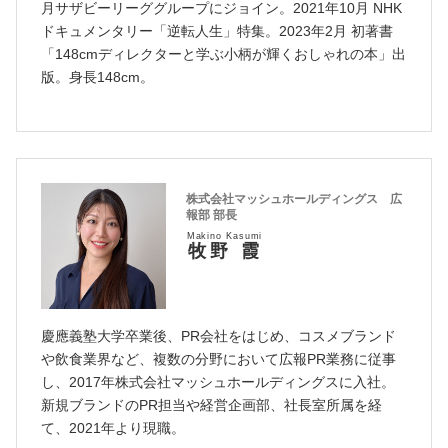
月サザビーリーググループにジョイン。2021年10月 NHK
ドキュメンタリー「逆転人生」特集。2023年2月 初著書
「148cmディレクターと学ぶ小柄が輝くおしゃれの本」出
版。身長148cm。
株式会社マッシュホールディングス 広
報部 部長
Makino Kasumi
牧野 霞
慶應義塾大学卒業後、PR会社をはじめ、コスメブランド
や飲食業界など、複数の分野において広報PR業務に従事
し、2017年株式会社マッシュホールディングスに入社。
新規ブランドのPR担当や経営企画部、社長室所属を経
て、2021年より現職。