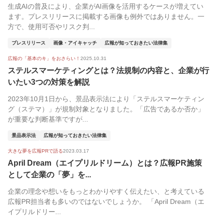
生成AIの普及により、企業がAI画像を活用するケースが増えてい
ます。プレスリリースに掲載する画像も例外ではありません。一
方で、使用可否やリスク判...
プレスリリース
画像・アイキャッチ
広報が知っておきたい法律集
広報の「基本のキ」をおさらい！
2025.10.31
ステルスマーケティングとは？法規制の内容と、企業が行
いたい3つの対策を解説
2023年10月1日から、景品表示法により「ステルスマーケティン
グ（ステマ）」が規制対象となりました。「広告であるか否か」
が重要な判断基準ですが...
景品表示法
広報が知っておきたい法律集
大きな夢を広報PRで語る
2023.03.17
April Dream（エイプリルドリーム）とは？広報PR施策
として企業の「夢」を...
企業の理念や想いをもっとわかりやすく伝えたい、と考えている
広報PR担当者も多いのではないでしょうか。 「April Dream（エ
イプリルドリー...