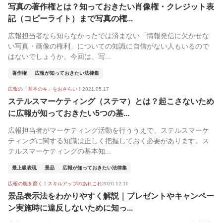
写真の著作権とは？知っておきたい肖像権・クレジット表
記（コピーライト）まで写真の権...
広報担当者なら知らなかったでは済まない「情報発信に欠かせな
い写真・画像の権利」についての知識に自信がない人もいるので
はないでしょうか。今回は、写...
著作権
広報が知っておきたい法律集
広報の「基本のキ」をおさらい！
2021.05.17
ステルスマーケティング（ステマ）とは？起こさないため
に広報が知っておきたい5つの基...
広報担当者がマーケティング活動を行ううえで、ステルスマーケ
ティングに関する知識は正しく把握しておく必要があります。ス
テルスマーケティングの基本知...
最上級表現
景品
広報が知っておきたい法律集
広報の腕を磨く！スキルアップのあれこれ
2020.12.11
景品表示法をわかりやすく解説｜プレゼントやキャンペー
ン実施時に違反しないために知っ...