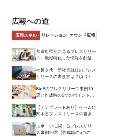
広報への道
広報スキル
リレーション
オウンド広報
都道府県別に見るプレスリリー
ス。地域特化した情報を配信す
るメリットとコツを解説
社長交代・新社長就任のプレス
リリースの書き方は？項目・ポ
イント・事例を紹介
BtoBのプレスリリース事例10
選と作成時の5つのポイントを
解説
【テンプレートあり】ゲームに
関するプレスリリースの書き方
｜3つのポイントと事例を解説
スポーツに関するプレスリリー
ス事例10選【作成時の5つのポ