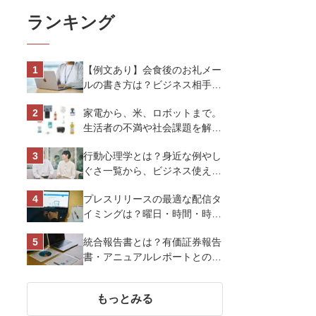
ランキング
【例文あり】会食後のお礼メー
ルの書き方は？ビジネス相手に
好印象を与えるマナーとポイン
家電から、米、ロボットまで。
トを解説
生活者の不満や社会課題を解決
するビジネスの伝え方｜アイリ
行動心理学とは？身近な例やし
スオーヤマ株式会社
ぐさ一覧から、ビジネス使える
13選を解説
プレスリリースの最適な配信タ
イミングは？曜日・時間・時期
を戦略的に決定して効果を最大
統合報告書とは？有価証券報告
化させよう
書・アニュアルレポートとの違
い、作り方など基礎知識を解説
もっとみる