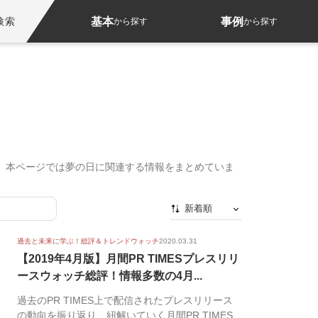
基本
事例
検索
から探す
から探す
と制定。本ページでは夢の日に関連する情報をまとめていま
新着順
新着順
過去と未来に学ぶ！総評＆トレンドウォッチ
2020.03.31
最初から
【2019年4月版】月間PR TIMESプレスリリ
ースウォッチ総評！情報多数の4月...
人気順
過去のPR TIMES上で配信されたプレスリリース
の動向を振り返り、紐解いていく月間PR TIMES