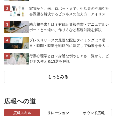
解説
家電から、米、ロボットまで。生活者の不満や社
会課題を解決するビジネスの伝え方｜アイリスオ
ーヤマ株式会社
統合報告書とは？有価証券報告書・アニュアルレ
ポートとの違い、作り方など基礎知識を解説
プレスリリースの最適な配信タイミングは？曜
日・時間・時期を戦略的に決定して効果を最大化
させよう
行動心理学とは？身近な例やしぐさ一覧から、ビ
ジネス使える13選を解説
もっとみる
広報への道
広報スキル
リレーション
オウンド広報