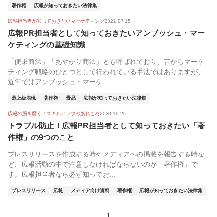
著作権
広報が知っておきたい法律集
広報担当者が知っておきたいマーケティング
2021.07.15
広報PR担当者として知っておきたいアンブッシュ・マー
ケティングの基礎知識
「便乗商法」「あやかり商法」とも呼ばれており、昔からマーケ
ティング戦略のひとつとして行われている手法ではありますが、
近年ではアンブッシュ・マーケ...
最上級表現
著作権
景品
広報が知っておきたい法律集
広報の腕を磨く！スキルアップのあれこれ
2020.10.20
トラブル防止！広報PR担当者として知っておきたい「著
作権」の9つのこと
プレスリリースを作成する時やメディアへの掲載を報告する時な
ど、広報活動の中で注意しなければならないのが「著作権」で
す。広報担当者なら必ず知ってお...
プレスリリース
広報
メディア向け資料
著作権
広報が知っておきたい法律集
1