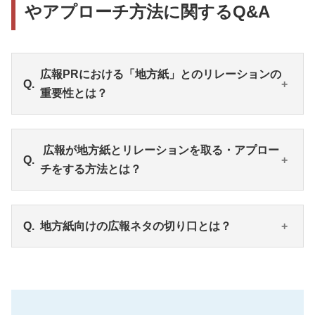
やアプローチ方法に関するQ&A
広報PRにおける「地方紙」とのリレーションの
重要性とは？
地方紙は地元で圧倒的な購読率を誇っている場合が
広報が地方紙とリレーションを取る・アプロー
あります。自社の取り組みがある地域でよく読まれ
チをする方法とは？
ている媒体を事前に調べることが大切です。
また、全国紙では掲載されないような地域密着の話
題も、地方紙であれば写真付きで大きく取り上げら
①自社のネタが該当する地域の記者クラブを訪問す
地方紙向けの広報ネタの切り口とは？
れることもあります。地方紙のデジタル版で配信さ
る
れた記事が、インターネット上で大きく広がる可能
②新聞社に連絡し、記者とアポイントを取る
性もあるため、「地方紙」とのリレーションは非常
③署名記事からピンポイントに記者を探し、その相手
地方紙向けの広報ネタの切り口の例には次の5つが参
に重要です。
にアプローチする
考になります。
④地域で、記者会見やメディア内覧会を実施する
①支社・支局・工場などの拠点を地域に開設するタイ