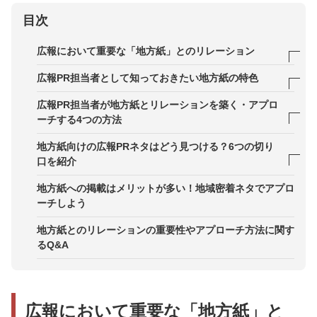
目次
広報において重要な「地方紙」とのリレーション
1．地元で圧倒的な普及率
広報PR担当者として知っておきたい地方紙の特色
2．地域密着の話題を大きく取り扱う
1．紙面の構成や取り上げているコンテンツ（ネ
広報PR担当者が地方紙とリレーションを築く・アプロ
タ）
ーチする4つの方法
3．デジタル版が地域で拡散されやすい
2．管轄しているエリア
1．記者クラブを訪問する
地方紙向けの広報PRネタはどう見つける？6つの切り
口を紹介
3．取材体制
2．新聞社に連絡しアポイントを取る
1．支社・支局、工場などの拠点をその地域に開設
地方紙への掲載はメリットが多い！地域密着ネタでアプロ
3．署名記事からピンポイントに記者を探す
ーチしよう
2．Uターン・Iターン社員の活躍
4．記者会見やメディア内覧会を地方で実施する
地方紙とのリレーションの重要性やアプローチ方法に関す
3．地域初の取り組み
るQ&A
4．地域でのイベント開催
5．地方行政と関連した取り組み
広報において重要な「地方紙」と