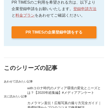
PR TIMESのご利用を希望される方は、以下より
ミング
企業登録申請をお願いいたします。
登録申請方法
②Uターン・Iターン社員の活躍
と
料金プラン
をあわせてご確認ください。
③地域に活気をもたらすようなイベントを開催する
際
④地方行政と関連した取り組み
PR TIMESの企業登録申請をする
⑤地元の教育機関や学生と関連した取り組みを行うと
き
このシリーズの記事
あわせて読みたい記事
withコロナ時代のメディア環境の変化とニーズと
は？【2020年総集編】#メディアアンケート
次に読みたい記事
カメラマン直伝！広報写真の撮り方完全ガイド｜
基礎知識からプロのコツまで徹底解説