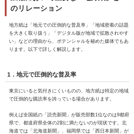
6．地元の教育機関や学生と関連した取り組み
のリレーション
地方紙は「地元での圧倒的な普及率」「地域密着の話題
を大きく取り扱う」「デジタル版が地域で拡散されやす
い」などの理由から、ポテンシャルを秘めた媒体でもあ
ります。以下で詳しく解説します。
1．地元で圧倒的な普及率
東京にいると気付きにくいものの、地方紙は特定の地域
で圧倒的な購読率を誇っている場合があります。
例えば全国紙の「読売新聞」が販売部数1位なのは9都府
県で、都道府県全体の2割に満たないのが現状です。北
海道では「北海道新聞」、福岡県では「西日本新聞」が