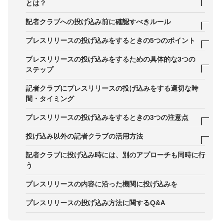
とは？
記者クラブの種類
記者クラブへの投げ込み前に確認すべきルール
都心と地方の記者クラブの違い
受付方法：持参・郵送・指定PDF提出・幹事社共有
プレスリリースの投げ込みをするときの5つのポイント
など、指定導線を必ず確認する
ポイント1．投げ込みのメリットを理解する
プレスリリースの投げ込みをするための具体的な3つの
受付時間：締切前後の繁忙を避け、受け取りやすい
ステップ
ポイント2．投げ込みに適したプレスリリースを考
時間帯を選ぶ
える
STEP1．記者クラブに事前連絡をする
記者クラブにプレスリリースの投げ込みをする適切な時
必要部数：所属社数・配布方法で変動するため、必
間・タイミング
ポイント3. コストとスケジュールを確認する
STEP2．投げ込み方法と必要な部数を確認する
ず事前に部数指定を受ける
プレスリリースの投げ込みをするときの3つの注意点
ポイント4. 投げ込み時に添付する資料を用意する
STEP3．プレスリリースを記者クラブに送るか持参
添付物の可否：補足資料・会社案内・図表・写真素
する
1．間違った方法を取るとブラックリストに追加さ
投げ込み以外の記者クラブの活用方法
材の扱いを確認する
ポイント5．投げ込み後のメディア対応体制を整え
れることもある
ておく
事前予約の有無：クラブによっては事前連絡や所定
レクチャー付き資料配布（レク付き配布）
記者クラブに投げ込み時には、別のアプローチも同時に行
2．宣伝や広告の持ち込みはしない
の申請が求められる
う
記者会見やブリーフィングの実施
3．記者クラブやメディアによる情報格差を生まな
挨拶・名刺交換：禁止／制限がある場合もあるた
プレスリリースの内容に沿った機関に投げ込みを
い
め、現地ルールに従う
プレスリリースの投げ込み方法に関するQ&A