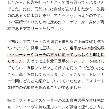
したから、広告を打ったところで誰も買ってくれません
でした。ただ、商品力には自信がありましたから、説得
力のある人に太鼓判を押してもらおうと考えたのです。
その実績づくりのために定めたターゲットが、身体が資
本である
アスリート
たちでした。
最初は、アスリートの所属する事務所に正面突破を試み
たのですが、見事に玉砕。そこで、
選手からの信頼の厚
いトレーナーやコーチの方々に使ってもらおうと舵を切
りました
。人づてに上村愛子選手のトレーナーを紹介し
てもらい、直接プレゼンして商品を使っていただいたと
ころ、高く評価してもらえました。そこから、トレーナ
ー仲間にどんどん紹介していっていただき、アスリート
界隈での認知度を高めることができました。
特に、フィギュアスケーターの浅田真央選手が遠征先に
もエアウィーヴを持ち運ぶシーンが報道で流れるように