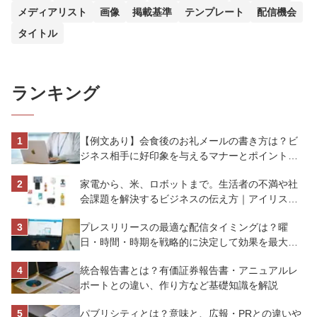
メディアリスト
画像
掲載基準
テンプレート
配信機会
タイトル
ランキング
【例文あり】会食後のお礼メールの書き方は？ビ
ジネス相手に好印象を与えるマナーとポイントを
解説
家電から、米、ロボットまで。生活者の不満や社
会課題を解決するビジネスの伝え方｜アイリスオ
ーヤマ株式会社
プレスリリースの最適な配信タイミングは？曜
日・時間・時期を戦略的に決定して効果を最大化
させよう
統合報告書とは？有価証券報告書・アニュアルレ
ポートとの違い、作り方など基礎知識を解説
パブリシティとは？意味と、広報・PRとの違いや