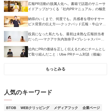
広報PR活動の脱属人化へ。書籍で話題のサニーサ
イドアップがつくる「社内PRマニュアル」の極意
納得のいくまで、何度でも。共感者を増やすサー
ビス背景の伝え方──クックパッド広報・牛山マー
ティン
役員になった私たちも、最初は未熟な広報担当者
だった──マクアケ矢内加奈子×プレシャスパート
ナーズ北野由佳理【前編】
社内にPRの価値を正しく伝えるためにチームとし
て取り組んだこと：Ubie PRチーム対談（後編）
もっとみる
人気のキーワード
BTOB
WEBクリッピング
メディアフック
企業ページ