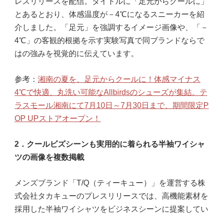
レスリリースを配信。タイトルに「足元からクールに」
とあるとおり、体感温度が－4℃になるスニーカーを紹
介しました。「足元」を強調するイメージ画像や、「－
4℃」の客観的根拠を示す実験写真で同ブランドならで
はの強みを視覚的に伝えています。
参考：
湘南の夏を、足元からクールに！体感マイナス
4℃で快適、丸洗い可能なAllbirdsのシューズが集結。テ
ラスモール湘南にて7月10日～7月30日まで、期間限定P
OP UPストアオープン！
2．クールビズシーンも実用的に着られる半袖ワイシャ
ツの画像を複数掲載
メンズブランド「T/Q（ティーキュー）」を運営する株
式会社タカキューのプレスリリースでは、高機能素材を
採用した半袖ワイシャツをビジネスシーンに提案してい