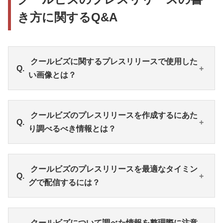
き方に関するQ&A
クールビズに関するプレスリリースで使用した
い画像とは？
「クールビズ」に関するプレスリリースでは、「夏
クールビズのプレスリリースを作成するにあた
を涼しく快適に過ごすことができる」ということが
り調べるべき情報とは？
伝わる画像を使用するとよいでしょう。商品単体の
写真だけでなく、爽やかに着用・利用している様子
や涼しさを連想させる小物などと一緒に撮影し、涼
「クールビズ」のプレスリリースを作成する場合、
クールビズのプレスリリースを最適なタイミン
しさを表現する工夫を意識することが大切です。
生活者の意識について情報を集めましょう。近年で
グで配信するには？
はリモートワークや、ハイブリッドワークなどを導
入する企業も増えており、勤務中の服装や自室のイ
ンテリアにも変化が見られます。オフィス以外の場
できるだけ最適なタイミングでプレスリリースを配
クールビズについて調べた情報を整理際に注意