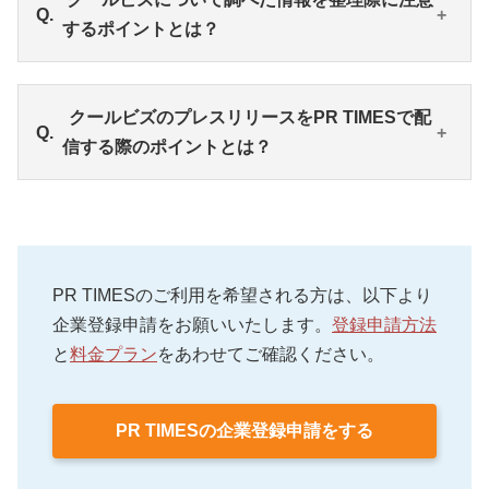
所で仕事をする機会も増えた現在、生活者の服装に
信するには、人々が「クールビズ」に関心を持ち始
するポイントとは？
対する意識がどう変わったのか、地球温暖化防止の
める時期を把握しておくことが大切です。例えば、
意識がどのくらいあるのか、などについて最新の情
Googleトレンドで「クールビズ」をキーワードとし
報を調べることが大切です。
て検索すると、人々がどのタイミングでクールビズ
「クールビズ」に関して調べてきた情報の中から、
クールビズのプレスリリースをPR TIMESで配
に興味や関心を示しているのかが見えてきます。社
商品やサービスの魅力を発信するうえで活用できそ
信する際のポイントとは？
会全体がクールビズを意識し始める頃には、プレス
うなものをピックアップし、箇条書きで整理するこ
リリースを配信できるよう準備を進めましょう。
とが大切です。このとき、アピールポイントとトレ
ンドキーワードを無理やり関連づけないよう注意し
PR TIMESからプレスリリースを配信する場合は、商
ましょう。落とし込んだ文脈を客観的に見ても「な
品やサービスに適したビジネスカテゴリを選択する
るほど」と思えるか、社内のほかのメンバーにも協
だけでなく、「キーワード登録」を有効に活用する
PR TIMESのご利用を希望される方は、以下より
力してもらいながら確認することが重要です。
こともポイントです。例えば、「クールビズ」「ビ
企業登録申請をお願いいたします。
登録申請方法
ジネスファッション」「省エネ」「エコ」「SDGs」
と
料金プラン
をあわせてご確認ください。
など複数のキーワードを設定しましょう。
PR TIMESの企業登録申請をする