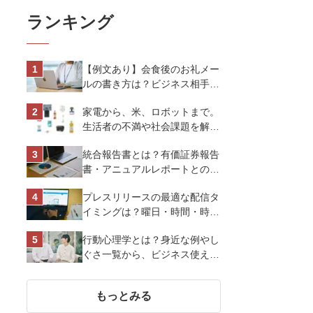
ランキング
【例文あり】会食後のお礼メー
ルの書き方は？ビジネス相手に
好印象を与えるマナーとポイン
家電から、米、ロボットまで。
トを解説
生活者の不満や社会課題を解決
するビジネスの伝え方｜アイリ
統合報告書とは？有価証券報告
スオーヤマ株式会社
書・アニュアルレポートとの違
い、作り方など基礎知識を解説
プレスリリースの最適な配信タ
イミングは？曜日・時間・時期
を戦略的に決定して効果を最大
行動心理学とは？身近な例やし
化させよう
ぐさ一覧から、ビジネス使える
13選を解説
もっとみる