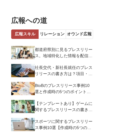
広報への道
広報スキル
リレーション
オウンド広報
都道府県別に見るプレスリリー
ス。地域特化した情報を配信す
るメリットとコツを解説
社長交代・新社長就任のプレス
リリースの書き方は？項目・ポ
イント・事例を紹介
BtoBのプレスリリース事例10
選と作成時の5つのポイントを
解説
【テンプレートあり】ゲームに
関するプレスリリースの書き方
｜3つのポイントと事例を解説
スポーツに関するプレスリリー
ス事例10選【作成時の5つのポ