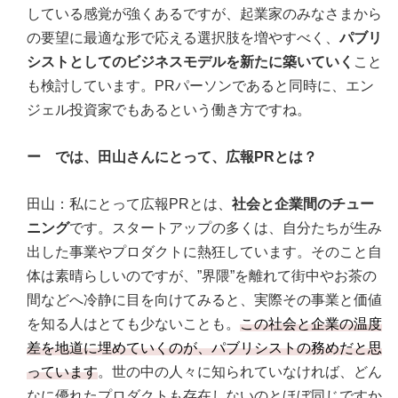
している感覚が強くあるですが、起業家のみなさまから
の要望に最適な形で応える選択肢を増やすべく、
パブリ
シストとしてのビジネスモデルを新たに築いていく
こと
も検討しています。PRパーソンであると同時に、エン
ジェル投資家でもあるという働き方ですね。
ー では、田山さんにとって、広報PRとは？
田山：私にとって広報PRとは、
社会と企業間のチュー
ニング
です。スタートアップの多くは、自分たちが生み
出した事業やプロダクトに熱狂しています。そのこと自
体は素晴らしいのですが、”界隈”を離れて街中やお茶の
間などへ冷静に目を向けてみると、実際その事業と価値
を知る人はとても少ないことも。
この社会と企業の温度
差を地道に埋めていくのが、パブリシストの務めだと思
っています
。世の中の人々に知られていなければ、どん
なに優れたプロダクトも存在しないのとほぼ同じですか