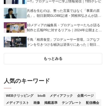
ー!!』プロデューサーに学ぶ情報発信｜TBSテレビ
共感を生むのは、整った言葉ではなく「事業の原
点」。朝日新聞GLOBE記者・関根和弘さんが語
る、スタートアップ広報の本質とは
10メディアの編集長・プロデューサーたちが語る
制作と広報PRに対するリアル｜2024年公開まとめ
レポート～メディアが語る編～
千鳥「相席食堂」プロデューサー登壇。コアなフ
ァンを引きつける秘訣は逆張りにあった｜朝日放
送テレビ
もっとみる
人気のキーワード
WEBクリッピング
btoB
メディアフック
企業ページ
メディアリスト
画像
掲載基準
テンプレート
配信機会