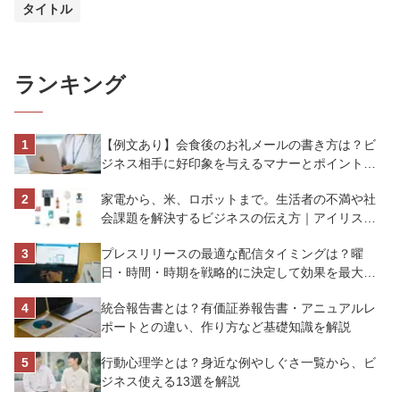
タイトル
ランキング
【例文あり】会食後のお礼メールの書き方は？ビ
ジネス相手に好印象を与えるマナーとポイントを
解説
家電から、米、ロボットまで。生活者の不満や社
会課題を解決するビジネスの伝え方｜アイリスオ
ーヤマ株式会社
プレスリリースの最適な配信タイミングは？曜
日・時間・時期を戦略的に決定して効果を最大化
させよう
統合報告書とは？有価証券報告書・アニュアルレ
ポートとの違い、作り方など基礎知識を解説
行動心理学とは？身近な例やしぐさ一覧から、ビ
ジネス使える13選を解説