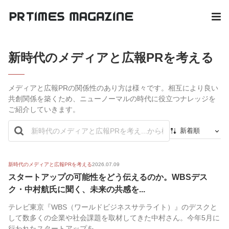
新時代のメディアと広報PRを考える
メディアと広報PRの関係性のあり方は様々です。相互により良い
共創関係を築くため、ニューノーマルの時代に役立つナレッジを
ご紹介していきます。
新着順
新着順
最初から
新時代のメディアと広報PRを考える
2026.07.09
スタートアップの可能性をどう伝えるのか。WBSデス
人気順
ク・中村航氏に聞く、未来の共感を...
テレビ東京『WBS（ワールドビジネスサテライト）』のデスクと
して数多くの企業や社会課題を取材してきた中村さん。今年5月に
行われたスタートアップを...