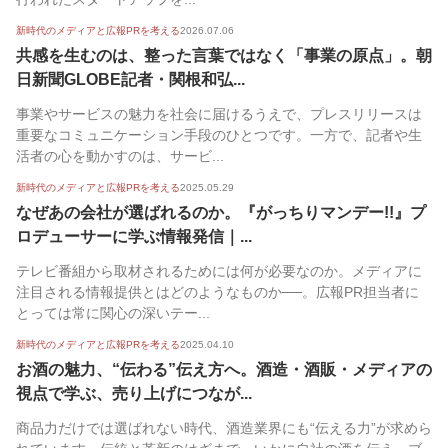
新時代のメディアと広報PRを考える
2026.07.06
共感を生むのは、整った言葉ではなく「事業の原点」。朝
日新聞GLOBE記者・関根和弘...
事業やサービスの魅力を社会に届けるうえで、プレスリリースは
重要なコミュニケーション手段のひとつです。一方で、記者や生
活者の心を動かすのは、サービ...
新時代のメディアと広報PRを考える
2025.05.29
なぜあの会社が選ばれるのか。『がっちりマンデー!!』プ
ロデューサーに学ぶ情報発信｜...
テレビ番組から取材されるためには何が必要なのか。メディアに
注目される情報提供とはどのようなものか──。広報PR担当者に
とっては常に関心の深いテー...
新時代のメディアと広報PRを考える
2025.04.10
お酒の魅力、“伝わる”伝え方へ。酒造・酒販・メディアの
視点で学ぶ、売り上げにつなが...
商品力だけでは選ばれない時代、酒造業界にも“伝える力”が求めら