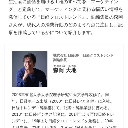
生活者に価値を届ける工程のすべてを「マーケティン
グ」と定義して、マーケティングに関わる幅広い情報を
発信している『日経クロストレンド』。副編集長の森岡
さんが、現代人の消費行動のどのような点に注目し、記
事を作成しているかについて紹介します。
株式会社 日経BP 日経クロストレンド
副編集長
Morioka Taichi
森岡 大地
2006年東北大学大学院理学研究科天文学専攻修了。同
年、日経ホーム出版（2008年に日経BPと合併）に入社。
日経トレンディ編集部にて、記者・編集業務に携わる。
2013年に日経ビジネス記者に。2014年より再び日経トレ
ンディに。19年より日経クロストレンドを兼務し、20年
より専任。22年より現職。スイーツ好きが高じ、トレンデ