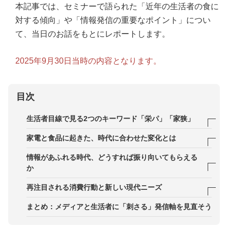
本記事では、セミナーで語られた「近年の生活者の食に
対する傾向」や「情報発信の重要なポイント」につい
て、当日のお話をもとにレポートします。
2025年9月30日当時の内容となります。
目次
生活者目線で見る2つのキーワード「栄パ」「家狭」
栄養パフォーマンスの「二極化」
家電と食品に起きた、時代に合わせた変化とは
「おうちが狭い」「キッチンが狭い」問題
冷凍食品の定着による調理家電の進化
情報があふれる時代、どうすれば振り向いてもらえる
か
機能性だけでなく「おいしさ」を求める動き
「自分ごと」として受け取られる特別感を伝える
再注目される消費行動と新しい現代ニーズ
エモーショナルな開発ストーリーが不可欠
共感を生む端的なメッセージを採用する
あらためて重要視されるリアルな売り場の「体験」
まとめ：メディアと生活者に「刺さる」発信軸を見直そう
「思考負担を減らしたい」というニーズの増加