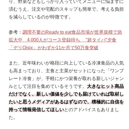
り、野菜などもしっかり入っていてメニューに悩まずに
済むうえ、注文や宅配のスキップも簡単で、考える負担
を減らしているのが特徴です。
参考：
調理不要のReady to eat食品市場が世界規模で急
拡大中 4,000人がコース登録待ち ”超タイパ”夕食
「デリOisix」がわずか11か月で50万食突破
また、近年味わいが格段に向上している冷凍食品の人気
も高まっており、主食と主菜がセットになった「ワンプ
レート冷食」が、手軽にかつ栄養が取れる新しいジャン
ルとして注目を集めているそうです。
大きなヒット商品
だけでなく、新しい価値を少しでも届けていれば取材し
たいと思うメディアがあるはずなので、積極的に自信を
持って情報発信してほしい
とのアドバイスもありまし
た。