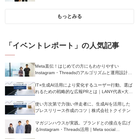
もっとみる
「
イベントレポート
」の人気記事
Meta直伝！はじめての方にもわかりやすい
Instagram・Threadsのアルゴリズムと運用設計｜
Meta social communication session
IT×生成AI活用により変化するユーザー行動。選ば
れるための戦略的な広報PRとは｜LANY代表×大和
大学教授
使い方次第で力強い伴走者に。生成AIを活用した
プレスリリース作成のコツ｜株式会社トクイテン
マガジンハウスが実践。ブランドとの接点を広げ
るInstagram・Threads活用｜Meta social
communication session