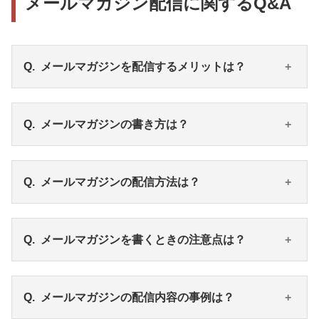
メールマガジン配信に関するQ&A
メールマガジンを配信するメリットは？
1つは、「読者との良好な関係の構築」です。読者が
メールマガジンの書き方は？
自社の情報に触れる回数を増やすことで親近感をも
たらします。
もう1つは、「手軽に運用できる」ことです。広告や
メールマガジンの書き方は大きく3つのステップに分
メールマガジンの配信方法は？
オウンドメディアなど、ほかのマーケティング手法
けることができます。
に比べて工数・費用がかからないのが特徴です。
①メールマガジンを配信する目的を確認します。
②目的に応じた配信内容や、配信頻度を決めます。
メールマガジンの配信には主に2つの方法がありま
メールマガジンを書くときの注意点は？
③配信する文面を作成します。メールマガジンの文面
す。
は主に「タイトル・導入文・本文・フッター」から
1つはASPを利用したメール一括配信システムのサー
構成されますが、中でもタイトルと導入文が特に重
ビスを利用すること。様々なサービスがあります
メールマガジンを配信する際の注意点は2つありま
メールマガジンの配信内容の事例は？
要です。
が、総じて低コストです。
す。