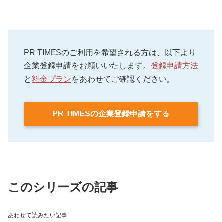
もう1つは自社でメールサーバーを構築することで
1つ目は、「法律への注意」です。メールマガジンの
す。より細かいカスタマイズが可能ですが、初期費
配信に関する法規制である「特定電子メール法」、
メールマガジンの配信内容には大きく3つのパターン
用や運用などにコストがかかります。
「個人情報保護法」については必ず事前に把握して
があります。
おきましょう。
①「専門知識」…顧客の信頼獲得に効果的です。
PR TIMESのご利用を希望される方は、以下より
もう1つは、「効果測定を行うこと」です。指標は目
②「調査結果」…テーマ設定次第ではオリジナリティ
企業登録申請をお願いいたします。
登録申請方法
的に応じてさまざまですが、そもそもメールが読ま
のある内容が作成しやすいです。
と
料金プラン
をあわせてご確認ください。
れているかを知るために「開封率」は確認できるよ
③「ニュースなどの要約」…継続的に読んでもらい
うにしておきましょう。
やすくなります。
PR TIMESの企業登録申請をする
このシリーズの記事
あわせて読みたい記事