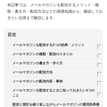
本記事では、メールマガジンを配信するメリット・種
類・書き方・配信方法などの基礎知識から、確認してお
きたい法律まで解説します。
目次
メールマガジンを配信する3つの効果・メリット
1．読者と良好な関係を構築できる
メールマガジンの種類・配信のスタイル
2．スピード感のある運用ができる
定期的な頻度での配信
メールマガジンの書き方・作り方
3．コストを抑えた運用ができる
ステップメール
STEP1．メールマガジン配信の目的を決める
メールマガジンの配信方法
STEP2．配信するコンテンツの企画・配信スタイル
ASPを利用したメール配信システムを活用した配信
メールマガジンの配信内容・事例
の決定
方法
1．専門知識を活かした内容
メールマガジンを配信するときに知っておきたい3つの
STEP3．配信するコンテンツの制作
メールサーバーを活用した配信方法
こと
2．調査・リサーチをした内容
1．特定電子メール法
配信と測定を繰り返しながらメールマガジンの運用効果最