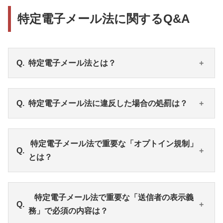
特定電子メール法に関するQ&A
特定電子メール法とは？
特定電子メール法とは、いわゆる迷惑メールを規制
特定電子メール法に違反した場合の処罰は？
するための法律です。
営利を目的とする団体や個人が、広告宣伝目的で電
子メールを送信する場合に適用されます。
特定電子メール法に違反すると、「1年以下の懲役又
特定電子メール法で重要な「オプトイン規制」
メール配信前の同意や配信停止ができる導線の設
は100万円以下の罰金（法人の場合は3,000万円以下
とは？
置、送信者の表示などが義務付けられています。
の罰金）」などが科せられることもあります。
日本国内からのメールだけでなく、海外からの送信
違反し罰則を受ける事態になると、金銭的な損失だ
や電話番号でやりとりするSMSも特定電子メール法
けでなく、営利活動を行う上で社会的信用を失い長
・メール送信するには事前に受信者のオプトイン
特定電子メール法で重要な「送信者の表示義
の対象です。
期的なダメージを受けてしまいます。
（同意）が必要です。
務」で必須の内容は？
・オプトインを得た受信者に対しても、いつでもオ