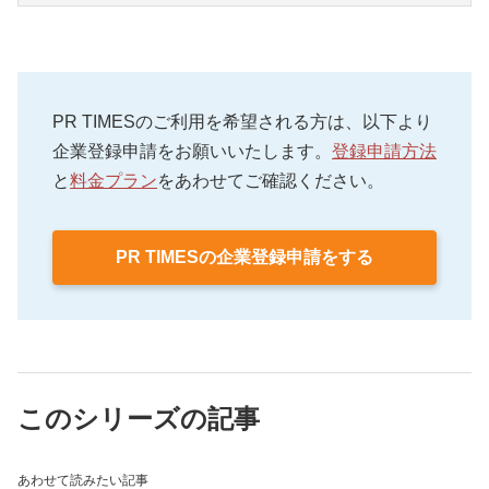
プトアウト（配信停止）ができるよう表示しなけれ
ばなりません。
・送信者の正式な企業名または個人名の記載が必要
・送信者のメールアドレスを偽る・非表示に設定し
です。
て送信する行為は禁止されています。
・受信拒否を知らせることができるメールアドレス
PR TIMESのご利用を希望される方は、以下より
・名刺交換をした相手や取引関係にある相手など、
やURLと、受信拒否ができる旨を明記します。
企業登録申請をお願いいたします。
登録申請方法
オプトインなしでメール送信できるケースもありま
・送信者の住所と、苦情や問い合わせを受け付ける
と
料金プラン
をあわせてご確認ください。
す。
電話番号やメールアドレスなどの連絡先を記載しま
・公表されているメールアドレスはオプトイン規制
しょう。
の対象外ですが、「送信を拒否する」という趣旨の
PR TIMESの企業登録申請をする
表示があれば規制の対象となります。
このシリーズの記事
あわせて読みたい記事