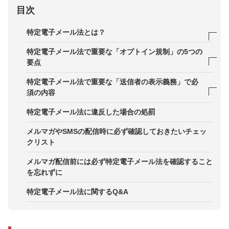
目次
特定電子メール法とは？
「特定電子メールの送信の適正化等に関する法律」
特定電子メール法で重要な「オプトイン規制」の5つの
の内容
要点
特定電子メール法が適用される範囲
1．メール送信するには事前に承諾を得る
特定電子メール法で重要な「送信者の表示義務」で必
須の内容
法律やガイドライン
2．オプトアウトを設置する
送信者の氏名または名称を記載する
特定電子メール法に違反した場合の処罰
3．送信元アドレスを正確に表示する
受信拒否ができることを明記する
メルマガやSMSの配信時に必ず確認しておきたいチェッ
4．名刺交換をした相手、取引関係にある場合は例
クリスト
外になる
送信者の住所や各種問い合わせ先を記載する
メルマガ配信前には必ず特定電子メール法を確認すること
5．メールアドレスが公表されている相手でも注意
を忘れずに
する
特定電子メール法に関するQ&A