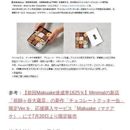
参考：
【前回Makuake達成率1625％】Minimalの新店
「祖師ヶ谷大蔵店」の新作「チョコレートクッキー缶」
限定Ver.を、応援購入サービス「Makuake（マクア
ケ）」にて7月20日より限定販売