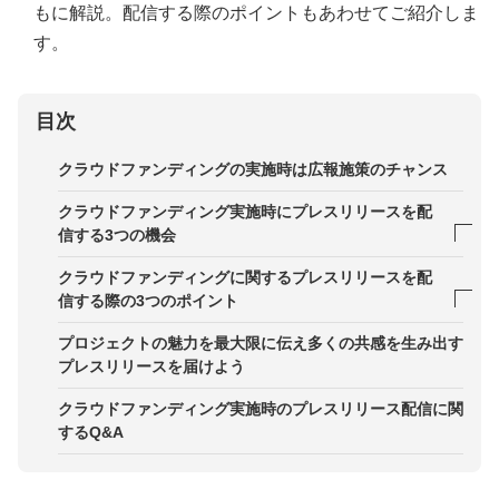
もに解説。配信する際のポイントもあわせてご紹介しま
す。
目次
クラウドファンディングの実施時は広報施策のチャンス
クラウドファンディング実施時にプレスリリースを配
信する3つの機会
配信機会1．クラウドファンディング開始時
クラウドファンディングに関するプレスリリースを配
信する際の3つのポイント
配信機会2．目標金額達成時
ポイント1．支援したくなる「共感」ポイントを盛
プロジェクトの魅力を最大限に伝え多くの共感を生み出す
配信機会3．クラウドファンディング終了時
り込む
プレスリリースを届けよう
PickUp！商品・サービスの一般販売（リリース）時
ポイント2．社会性のある情報発信を意識する
クラウドファンディング実施時のプレスリリース配信に関
するQ&A
ポイント3．プロジェクトの魅力を最大限に生かし
たタイトルをつける