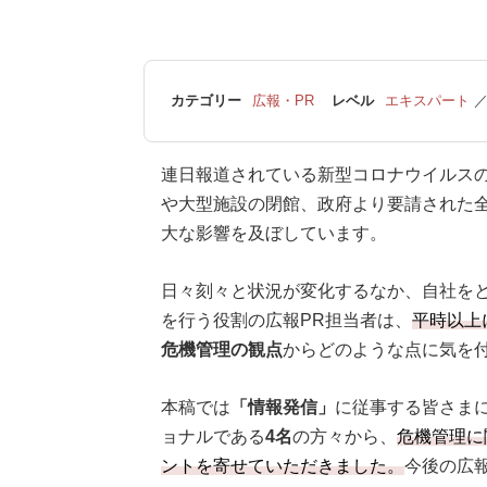
カテゴリー
広報・PR
レベル
エキスパート
連日報道されている新型コロナウイルス
や大型施設の閉館、政府より要請された
大な影響を及ぼしています。
日々刻々と状況が変化するなか、自社を
を行う役割の広報PR担当者は、
平時以上
危機管理の観点
からどのような点に気を
本稿では
「情報発信」
に従事する皆さま
ョナルである
4名
の方々から、
危機管理に
ントを寄せていただきました。
今後の広