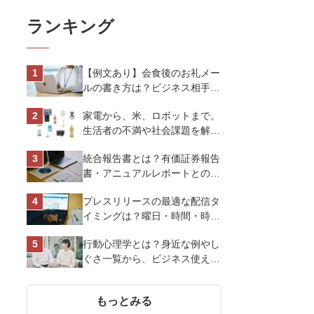
ランキング
【例文あり】会食後のお礼メー
ルの書き方は？ビジネス相手に
好印象を与えるマナーとポイン
家電から、米、ロボットまで。
トを解説
生活者の不満や社会課題を解決
するビジネスの伝え方｜アイリ
統合報告書とは？有価証券報告
スオーヤマ株式会社
書・アニュアルレポートとの違
い、作り方など基礎知識を解説
プレスリリースの最適な配信タ
イミングは？曜日・時間・時期
を戦略的に決定して効果を最大
行動心理学とは？身近な例やし
化させよう
ぐさ一覧から、ビジネス使える
13選を解説
もっとみる