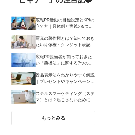
広報PR活動の目標設定とKPIの
立て方｜具体例と実践の5つの
ポイントを解説
写真の著作権とは？知っておき
たい肖像権・クレジット表記
（コピーライト）まで写真の権
広報PR担当者が知っておきた
利を解説
い「薬機法」に関する7つのこ
と
景品表示法をわかりやすく解説
｜プレゼントやキャンペーン実
施時に違反しないために知って
ステルスマーケティング（ステ
おくべき7つのポイント【事例
マ）とは？起こさないために広
あり】
報が知っておきたい5つの基本
知識
もっとみる