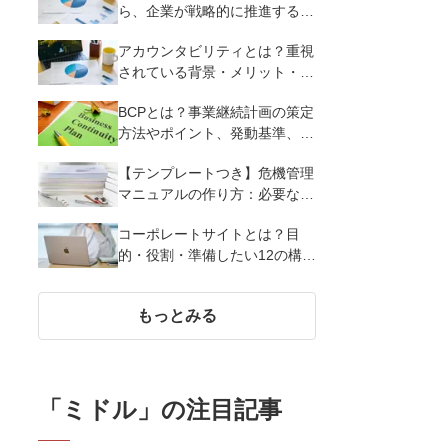
ら、企業が戦略的に推進する5
つのポイントを紹介
アカウンタビリティとは？重視
されている背景・メリット・実
現させる4つの方法やポイント
BCPとは？事業継続計画の策定
など基礎知識を紹介
方法やポイント、発動基準、リ
スクなど基本事項を解説
【テンプレートつき】危機管理
マニュアルの作り方：必要な項
目・作成の流れ・成功に導く3
コーポレートサイトとは？目
つのポイントを解説
的・役割・準備したい12の構成
要素・デザイン事例を紹介
もっとみる
「
ミドル
」の注目記事