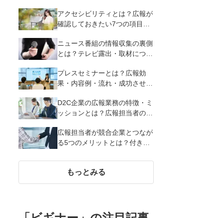
アクセシビリティとは？広報が
確認しておきたい7つの項目・
重要性を解説
ニュース番組の情報収集の裏側
とは？テレビ露出・取材につな
げる広報PR活動7つのテクニッ
プレスセミナーとは？広報効
クを解説
果・内容例・流れ・成功させる
7つのポイントを解説
D2C企業の広報業務の特徴・ミ
ッションとは？広報担当者の役
割や主な仕事内容を紹介
広報担当者が競合企業とつなが
る5つのメリットとは？付き合
うときの5つの注意点、合同施
策例を紹介
もっとみる
「
ビギナー
」の注目記事