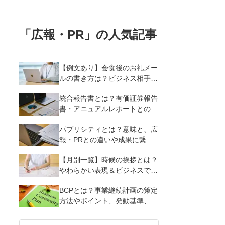
「
広報・PR
」の人気記事
【例文あり】会食後のお礼メー
ルの書き方は？ビジネス相手に
好印象を与えるマナーとポイン
統合報告書とは？有価証券報告
トを解説
書・アニュアルレポートとの違
い、作り方など基礎知識を解説
パブリシティとは？意味と、広
報・PRとの違いや成果に繋げ
る実践ノウハウを解説
【月別一覧】時候の挨拶とは？
やわらかい表現＆ビジネスで使
える漢語調まで季節にあわせた
BCPとは？事業継続計画の策定
挨拶・結びの言葉例文を紹介
方法やポイント、発動基準、リ
スクなど基本事項を解説