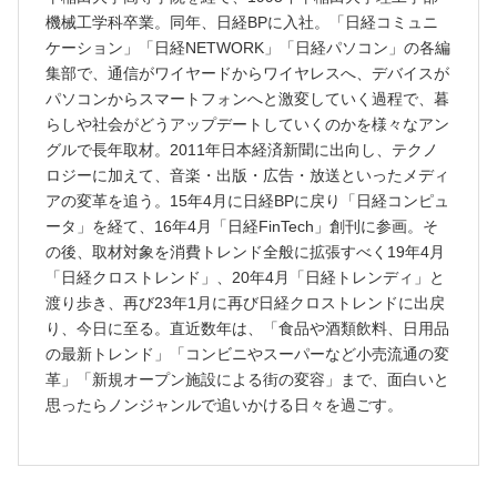
機械工学科卒業。同年、日経BPに入社。「日経コミュニ
ケーション」「日経NETWORK」「日経パソコン」の各編
集部で、通信がワイヤードからワイヤレスへ、デバイスが
パソコンからスマートフォンへと激変していく過程で、暮
らしや社会がどうアップデートしていくのかを様々なアン
グルで長年取材。2011年日本経済新聞に出向し、テクノ
ロジーに加えて、音楽・出版・広告・放送といったメディ
アの変革を追う。15年4月に日経BPに戻り「日経コンピュ
ータ」を経て、16年4月「日経FinTech」創刊に参画。そ
の後、取材対象を消費トレンド全般に拡張すべく19年4月
「日経クロストレンド」、20年4月「日経トレンディ」と
渡り歩き、再び23年1月に再び日経クロストレンドに出戻
り、今日に至る。直近数年は、「食品や酒類飲料、日用品
の最新トレンド」「コンビニやスーパーなど小売流通の変
革」「新規オープン施設による街の変容」まで、面白いと
思ったらノンジャンルで追いかける日々を過ごす。