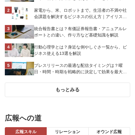
解説
家電から、米、ロボットまで。生活者の不満や社
会課題を解決するビジネスの伝え方｜アイリスオ
ーヤマ株式会社
統合報告書とは？有価証券報告書・アニュアルレ
ポートとの違い、作り方など基礎知識を解説
行動心理学とは？身近な例やしぐさ一覧から、ビ
ジネス使える13選を解説
プレスリリースの最適な配信タイミングは？曜
日・時間・時期を戦略的に決定して効果を最大化
させよう
もっとみる
広報への道
広報スキル
リレーション
オウンド広報