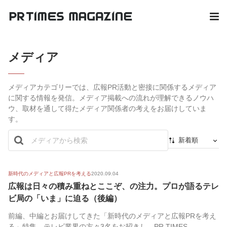
メディア
メディアカテゴリーでは、広報PR活動と密接に関係するメディア
に関する情報を発信。メディア掲載への流れが理解できるノウハ
ウ、取材を通して得たメディア関係者の考えをお届けしていま
す。
新着順
新着順
最初から
新時代のメディアと広報PRを考える
2020.09.04
広報は日々の積み重ねとここぞ、の注力。プロが語るテレ
人気順
ビ局の「いま」に迫る（後編）
前編、中編とお届けしてきた「新時代のメディアと広報PRを考え
る」特集。テレビ業界の方々3名をお招きし、PR TIMES