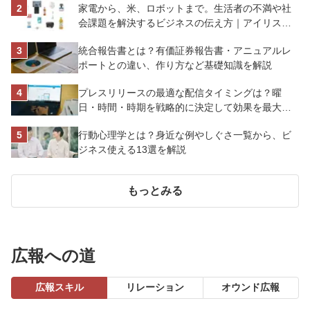
家電から、米、ロボットまで。生活者の不満や社
会課題を解決するビジネスの伝え方｜アイリスオ
ーヤマ株式会社
統合報告書とは？有価証券報告書・アニュアルレ
ポートとの違い、作り方など基礎知識を解説
プレスリリースの最適な配信タイミングは？曜
日・時間・時期を戦略的に決定して効果を最大化
させよう
行動心理学とは？身近な例やしぐさ一覧から、ビ
ジネス使える13選を解説
もっとみる
広報への道
広報スキル
リレーション
オウンド広報