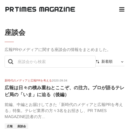
座談会
広報PRやメディアに関する座談会の情報をまとめました。
新着順
新着順
最初から
新時代のメディアと広報PRを考える
2020.09.04
広報は日々の積み重ねとここぞ、の注力。プロが語るテレ
人気順
ビ局の「いま」に迫る（後編）
前編、中編とお届けしてきた「新時代のメディアと広報PRを考え
る」特集。テレビ業界の方々3名をお招きし、PR TIMES
MAGAZINE読者の方...
広報
座談会