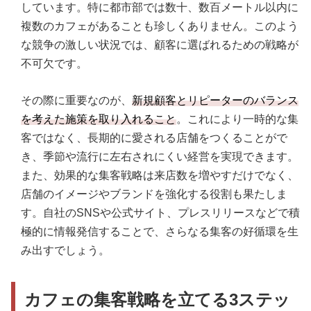
社musch
しています。特に都市部では数十、数百メートル以内に
複数のカフェがあることも珍しくありません。このよう
事例5．季節に合わせたメニューの提案｜株式会社
な競争の激しい状況では、顧客に選ばれるための戦略が
ＳＡＮＭＹＡＫＵ
不可欠です。
その際に重要なのが、
新規顧客とリピーターのバランス
を考えた施策を取り入れること
。これにより一時的な集
客ではなく、長期的に愛される店舗をつくることがで
き、季節や流行に左右されにくい経営を実現できます。
また、効果的な集客戦略は来店数を増やすだけでなく、
店舗のイメージやブランドを強化する役割も果たしま
す。自社のSNSや公式サイト、プレスリリースなどで積
極的に情報発信することで、さらなる集客の好循環を生
み出すでしょう。
カフェの集客戦略を立てる3ステッ