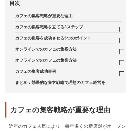
目次
カフェの集客戦略が重要な理由
カフェの集客戦略を立てる3ステップ
STEP1．顧客層を明らかにする
カフェの集客を成功させる5つのポイント
STEP2．トレンドを把握する
ポイント1．コンセプトに合ったブランディング
オンラインでのカフェの集客方法
STEP3．施策と情報発信の方法を決める
ポイント2．付加価値を提供する
1．SNSを活用した情報発信
オフラインでのカフェの集客方法
ポイント3．新しい販売形態の導入
2．UGC（ユーザー生成コンテンツ）の活用
1．目立つ看板やテラス席の設置
カフェの集客成功事例
ポイント4．定期的な話題づくり
3．プレスリリースの配信
2．チラシやクーポンの配布・設置
事例1．コーヒー教室を開催｜鳥羽珈琲株式会社
まとめ：効果的な集客戦略で理想のカフェ経営を
ポイント5．時間帯によるメニューの設計
4．公式サイトやブログの運営
3．地域のイベントやフリーマーケットへの出店
事例2．デジタルクーポンが当たるキャンペーンを
実施｜C-United株式会社
5．LINE公式アカウントの運用
4．コーヒー教室の開催
カフェの集客戦略が重要な理由
事例3．カフェにレンタルスペースを開設｜ウッド
5.コーヒー豆の販売
デザインパーク株式会社
近年のカフェ人気により、毎年多くの新店舗がオープン
事例4．一貫したコンセプトがSNSで注目｜株式会