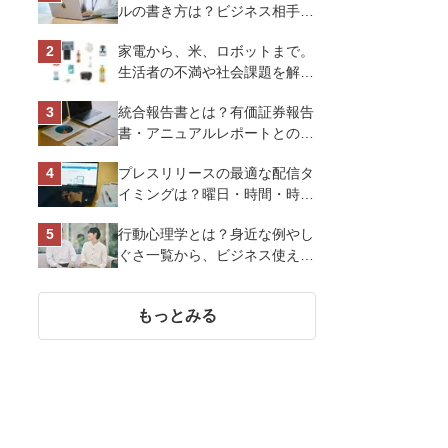
ルの書き方は？ビジネス相手に
好印象を与えるマナーとポイン
家電から、米、ロボットまで。
トを解説
生活者の不満や社会課題を解決
するビジネスの伝え方｜アイリ
統合報告書とは？有価証券報告
スオーヤマ株式会社
書・アニュアルレポートとの違
い、作り方など基礎知識を解説
プレスリリースの最適な配信タ
イミングは？曜日・時間・時期
を戦略的に決定して効果を最大
行動心理学とは？身近な例やし
化させよう
ぐさ一覧から、ビジネス使える
13選を解説
もっとみる