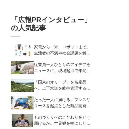
「
広報PRインタビュー
」
の人気記事
家電から、米、ロボットまで。
生活者の不満や社会課題を解決
するビジネスの伝え方｜アイリ
従業員一人ひとりのアイデアを
スオーヤマ株式会社
ニュースに。現場起点で年間
250本のプレスリリース｜株式
「国東のオリーブ」を名産品
会社温泉道場
へ。上下水道を維持管理する会
社がアグリ事業で挑む地方創生
たった一人に届ける。プレスリ
｜キュウセツAQUA株式会社・
リースを起点とした商品開発と
国東クリーブガーデン
広報PR｜まくら株式会社
ものづくりへのこだわりをどう
届けるか。世界観を軸にした広