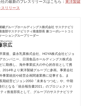
会社の最新のプレスリリースはこちら：
東洋製罐
レスリリース
製罐グループホールディングス株式会社 サステナビリ
推進部サステナビリティ推進部長 兼コーポレートコミ
ケーショングループリーダー
 Munehiro
藤宗広
卒業後、森永乳業株式会社、HOYA株式会社ビジョ
アカンパニー、日清食品ホールディングス株式会
どに勤務し、海外事業拡大の中心的存在として携
。2014年より東洋製罐グループに参画。事業会社
外事業統括や経営企画関連業務に従事する。ま
長期経営ビジョン2050「未来をつつむ」や、中期
発行となる「統合報告書2021」のプロジェクトリ
ビリティ推進部長として、グループのサステナビリテ