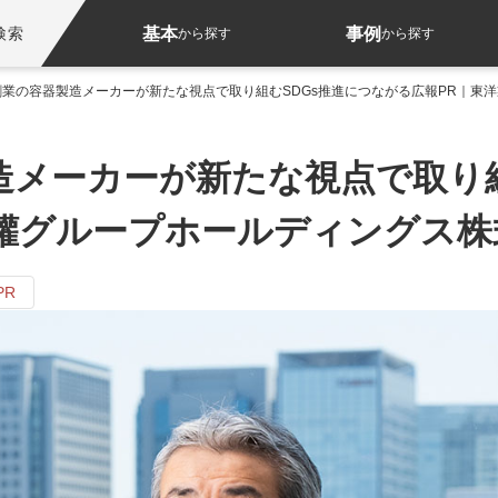
基本
事例
検索
から探す
から探す
年創業の容器製造メーカーが新たな視点で取り組むSDGs推進につながる広報PR｜東
製造メーカーが新たな視点で取り
製罐グループホールディングス株
PR