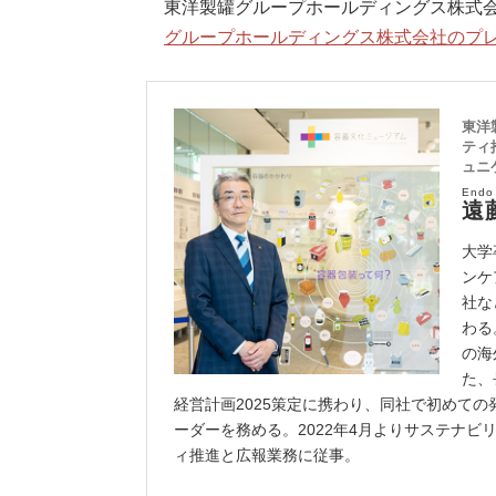
東洋製罐グループホールディングス株式
グループホールディングス株式会社のプ
東洋
ティ
ュニ
Endo
遠
大学
ンケ
社な
わる
の海
た、
経営計画2025策定に携わり、同社で初めての
ーダーを務める。2022年4月よりサステナ
ィ推進と広報業務に従事。