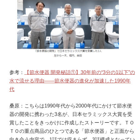
参考：
【節水便器 開発秘話①】30年前の“3分の1以下”の
水で流せる理由――節水便器の進化が加速した1990年
代
桑原：こちらは1990年代から2000年代にかけて節水便
器の開発に携わった3名が、日本セラミックス大賞を受
賞したことをきっかけに作成したストーリーです。ＴＯ
ＴＯの重点商品のひとつである「節水便器」と正面から
向き合う内容で、1話では収まらず、3話構成となってい