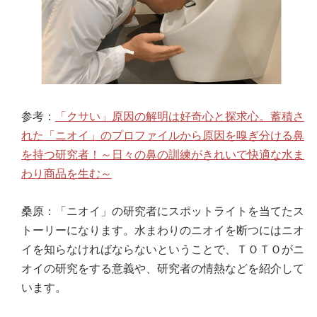
参考：
「クサい」原因の解明は好奇心と探求心。蓄積さ
れた「ニオイ」のプロファイルから原因を嗅ぎ分ける鼻
を持つ研究者！～日々の鼻の訓練がきれいで快適な水ま
わり商品を生む～
桑原：「ニオイ」の研究者にスポットライトを当てたス
トーリーになります。水まわりのニオイを断つにはニオ
イを知らなければならないということで、ＴＯＴＯがニ
オイの研究をする意義や、研究者の情熱などを紹介して
います。