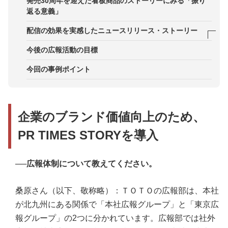
発売30周年を迎えた看板商品のストーリーにみる「振り
返る意義」
配信の効果を実感したニュースリリース・ストーリー
事例1．ニッチなテーマに取り組む研究者にスポッ
今後の広報活動の目標
トライトを当てたストーリーにメディアから取材依
今回の事例ポイント
頼
事例2．節水便器の開発秘話をまとめたストーリー
が全国約100ヵ所のショールームに紹介される
企業のブランド価値向上のため、
事例3．ＴＯＴＯ採用広報に関するニュースリリー
スを配信後、応募者が2割増
PR TIMES STORYを導入
──
広報体制について教えてください。
桑原さん（以下、敬称略）：ＴＯＴＯの広報部は、本社
が北九州にある関係で「本社広報グループ」と「東京広
報グループ」の2つに分かれています。広報部では社外