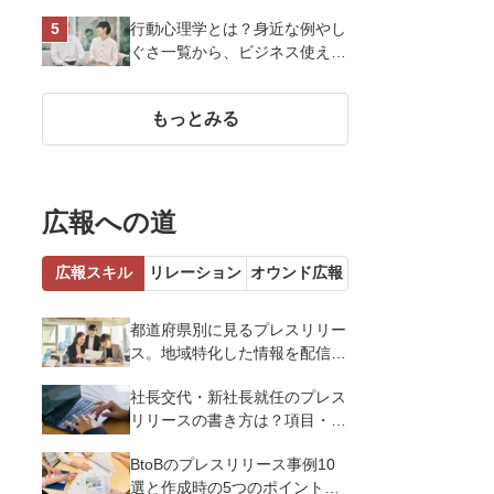
い、作り方など基礎知識を解説
行動心理学とは？身近な例やし
ぐさ一覧から、ビジネス使える
13選を解説
もっとみる
広報への道
広報スキル
リレーション
オウンド広報
都道府県別に見るプレスリリー
ス。地域特化した情報を配信す
るメリットとコツを解説
社長交代・新社長就任のプレス
リリースの書き方は？項目・ポ
イント・事例を紹介
BtoBのプレスリリース事例10
選と作成時の5つのポイントを