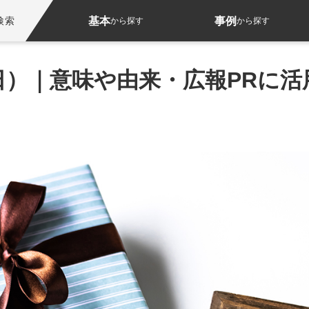
基本
事例
検索
から探す
から探す
日）｜意味や由来・広報PRに