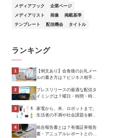
メディアフック
企業ページ
メディアリスト
画像
掲載基準
テンプレート
配信機会
タイトル
ランキング
【例文あり】会食後のお礼メー
ルの書き方は？ビジネス相手に
好印象を与えるマナーとポイン
プレスリリースの最適な配信タ
トを解説
イミングは？曜日・時間・時期
を戦略的に決定して効果を最大
家電から、米、ロボットまで。
化させよう
生活者の不満や社会課題を解決
するビジネスの伝え方｜アイリ
統合報告書とは？有価証券報告
スオーヤマ株式会社
書・アニュアルレポートとの違