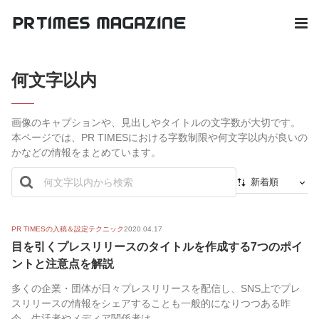
何文字以内
画像のキャプションや、見出しやタイトルの文字数が大切です。
本ページでは、PR TIMESにおける字数制限や何文字以内が良いの
かなどの情報をまとめています。
新着順
新着順
最初から
PR TIMESの入稿＆設定テクニック
2020.04.17
目を引くプレスリリースのタイトルを作成する7つのポイ
人気順
ントと注意点を解説
多くの企業・団体が日々プレスリリースを配信し、SNS上でプレ
スリリースの情報をシェアすることも一般的になりつつある昨
今。生活者やメディア関係者は...