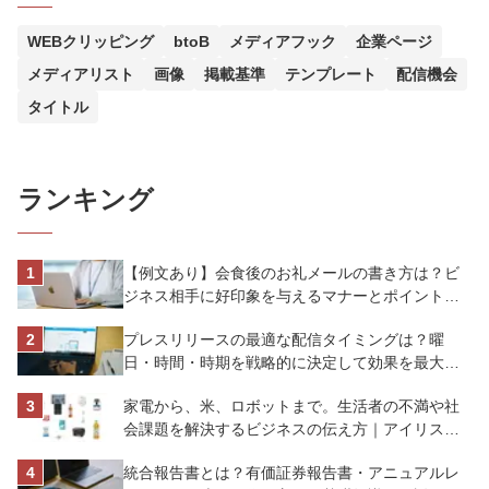
WEBクリッピング
btoB
メディアフック
企業ページ
メディアリスト
画像
掲載基準
テンプレート
配信機会
タイトル
ランキング
【例文あり】会食後のお礼メールの書き方は？ビ
ジネス相手に好印象を与えるマナーとポイントを
解説
プレスリリースの最適な配信タイミングは？曜
日・時間・時期を戦略的に決定して効果を最大化
させよう
家電から、米、ロボットまで。生活者の不満や社
会課題を解決するビジネスの伝え方｜アイリスオ
ーヤマ株式会社
統合報告書とは？有価証券報告書・アニュアルレ