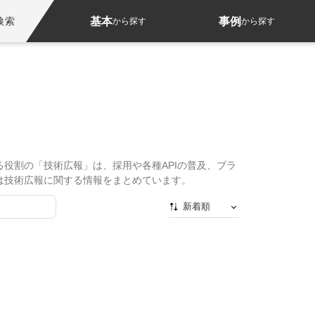
基本
事例
検索
から探す
から探す
役割の「技術広報」は、採用や各種APIの普及、ブラ
は技術広報に関する情報をまとめています。
新着順
新着順
最初から
人気順