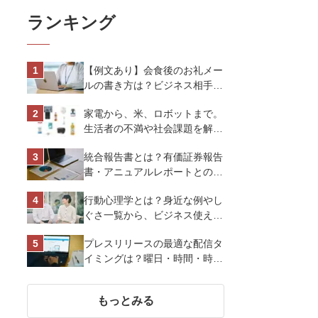
ランキング
【例文あり】会食後のお礼メー
ルの書き方は？ビジネス相手に
好印象を与えるマナーとポイン
家電から、米、ロボットまで。
トを解説
生活者の不満や社会課題を解決
するビジネスの伝え方｜アイリ
統合報告書とは？有価証券報告
スオーヤマ株式会社
書・アニュアルレポートとの違
い、作り方など基礎知識を解説
行動心理学とは？身近な例やし
ぐさ一覧から、ビジネス使える
13選を解説
プレスリリースの最適な配信タ
イミングは？曜日・時間・時期
を戦略的に決定して効果を最大
化させよう
もっとみる