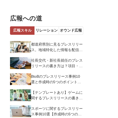
広報への道
広報スキル
リレーション
オウンド広報
都道府県別に見るプレスリリー
ス。地域特化した情報を配信す
るメリットとコツを解説
社長交代・新社長就任のプレス
リリースの書き方は？項目・ポ
イント・事例を紹介
BtoBのプレスリリース事例10
選と作成時の5つのポイントを
解説
【テンプレートあり】ゲームに
関するプレスリリースの書き方
｜3つのポイントと事例を解説
スポーツに関するプレスリリー
ス事例10選【作成時の5つのポ