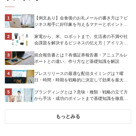
【例文あり】会食後のお礼メールの書き方は？ビ
ジネス相手に好印象を与えるマナーとポイントを
解説
家電から、米、ロボットまで。生活者の不満や社
会課題を解決するビジネスの伝え方｜アイリスオ
ーヤマ株式会社
統合報告書とは？有価証券報告書・アニュアルレ
ポートとの違い、作り方など基礎知識を解説
プレスリリースの最適な配信タイミングは？曜
日・時間・時期を戦略的に決定して効果を最大化
させよう
ブランディングとは？意味・種類・戦略の立て方
から手法・成功のポイントまで基礎知識を徹底解
説【成功事例あり】
もっとみる