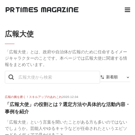
広報大使
「広報大使」とは、政府や自治体が広報のために任命するイメー
ジキャラクターのことです。本ページでは広報大使に関連する情
報をまとめています。
新着順
新着順
最初から
広報の腕を磨く！スキルアップのあれこれ
2020.12.04
「広報大使」の役割とは？選定方法や具体的な活動内容・
人気順
事例を紹介
「広報大使」という言葉を聞いたことがある方も多いのではない
でしょうか。芸能人やゆるキャラなどが任命されたというエピソ
ードをメディアで見かけること...